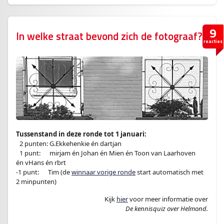
9
In welke straat bevond zich de fotograaf?
reacties
Tussenstand in deze ronde tot 1 januari:
–
2 punten: G.Ekkehenkie én dartjan
–
1 punt:
en
mirjam én Johan én Mien én Toon van Laarhoven
én vHans én rbrt
-1 punt:
en
Tim (de
winnaar vorige ronde
start automatisch met
2 minpunten)
Kijk
hier
voor meer informatie over
De kennisquiz over Helmond.