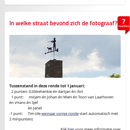
7
In welke straat bevond zich de fotograaf?
reacties
Tussenstand in deze ronde tot 1 januari:
–
2 punten: G.Ekkehenkie én dartjan én rbrt
–
1 punt:
en
mirjam én Johan én Mien én Toon van Laarhoven
én vHans én Sjef
-1 punt:en
én Janet
-1 punt:
en
Tim (de
winnaar vorige ronde
start automatisch met
2 minpunten)
Kijk
hier
voor meer informatie over