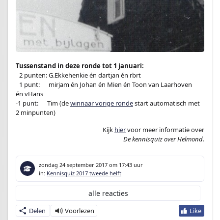
Tussenstand in deze ronde tot 1 januari:
–
2 punten: G.Ekkehenkie én dartjan én rbrt
–
1 punt:
en
mirjam én Johan én Mien én Toon van Laarhoven
én vHans
-1 punt:
en
Tim (de
winnaar vorige ronde
start automatisch met
2 minpunten)
Kijk
hier
voor meer informatie over
De kennisquiz over Helmond.
zondag 24 september 2017
om 17:43 uur
in:
Kennisquiz 2017 tweede helft
alle reacties
Delen