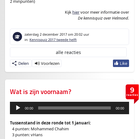
2 minpunten)
Kijk
hier
voor meer informatie over
De kennisquiz over Helmond.
zaterdag 2 december 2017
om 20:02 uur
in:
Kennisquiz 2017 tweede helft
alle reacties
Delen
9
Wat is zijn voornaam?
reacties
A
00:00
00:00
u
d
.
i
Tussenstand in deze ronde tot
1
januari:
o
–
4 punten: Mohammed Chahim
s
–
3 punten: vHans