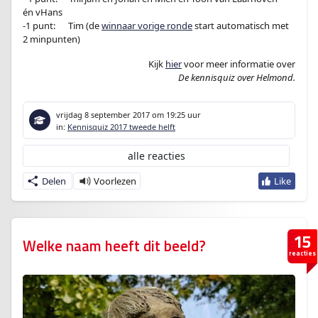
én vHans
-1 punt:
en
Tim (de
winnaar vorige ronde
start automatisch met
2 minpunten)
Kijk
hier
voor meer informatie over
De kennisquiz over Helmond.
vrijdag 8 september 2017
om 19:25 uur
in:
Kennisquiz 2017 tweede helft
alle reacties
Delen
15
Welke naam heeft dit beeld?
reacties