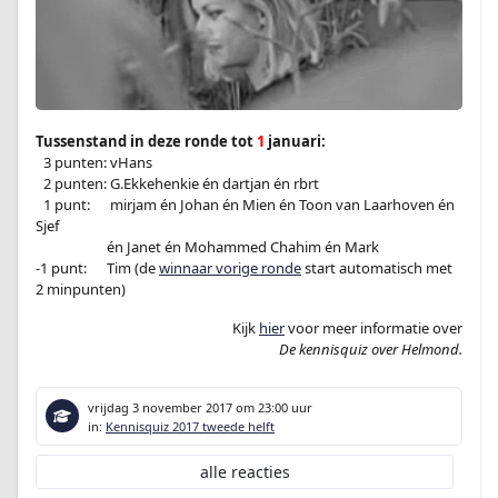
Tussenstand in deze ronde tot
1
januari:
–
3 punten: vHans
–
2 punten: G.Ekkehenkie én dartjan én rbrt
–
1 punt:
en
mirjam én Johan én Mien én Toon van Laarhoven én
Sjef
-1 punt:en
én Janet én Mohammed Chahim én Mark
-1 punt:
en
Tim (de
winnaar vorige ronde
start automatisch met
2 minpunten)
Kijk
hier
voor meer informatie over
De kennisquiz over Helmond.
vrijdag 3 november 2017
om 23:00 uur
in:
Kennisquiz 2017 tweede helft
alle reacties