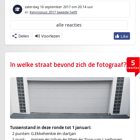
zaterdag 16 september 2017
om 20:14 uur
in:
Kennisquiz 2017 tweede helft
alle reacties
Delen
5
In welke straat bevond zich de fotograaf?
reacties
Tussenstand in deze ronde tot 1 januari:
–
2 punten: G.Ekkehenkie én dartjan
–
1 punt:
en
mirjam én Johan én Mien én Toon van Laarhoven