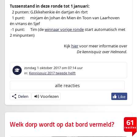
Tussenstand in deze ronde tot 1 januari:
–
2 punten: G.Ekkehenkie én dartjan én rbrt
–
1 punt:
en
mirjam én Johan én Mien én Toon van Laarhoven
én vHans én Sjef
.
-1 punt:
en
Tim (de
winnaar vorige ronde
start automatisch met
2 minpunten)
Kijk
hier
voor meer informatie over
De kennisquiz over Helmond.
zondag 1 oktober 2017
om 07:14 uur
in:
Kennisquiz 2017 tweede helft
alle reacties
Delen
61
Welk dorp wordt op dat bord vermeld?
reacties