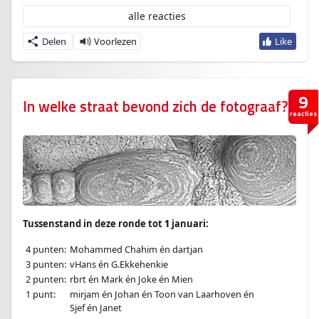
alle reacties
Delen
9
In welke straat bevond zich de fotograaf?
reacties
Tussenstand in deze ronde tot
1
januari:
4 punten:
Mohammed Chahim én dartjan
3 punten:
vHans én G.Ekkehenkie
2 punten:
rbrt én Mark én Joke én Mien
1 punt:
mirjam én Johan én Toon van Laarhoven én
Sjef én Janet