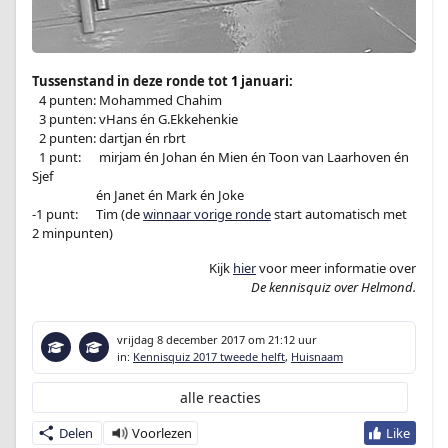
.
Tussenstand in deze ronde tot
1
januari:
–
4 punten: Mohammed Chahim
–
3 punten: vHans én G.Ekkehenkie
–
2 punten: dartjan én rbrt
–
1 punt:
en
mirjam én Johan én Mien én Toon van Laarhoven én
Sjef
-1 punt:en
én Janet én Mark én Joke
-1 punt:
en
Tim (de
winnaar vorige ronde
start automatisch met
2 minpunten)
Kijk
hier
voor meer informatie over
De kennisquiz over Helmond.
vrijdag 8 december 2017
om 21:12 uur
in:
Kennisquiz 2017 tweede helft
,
Huisnaam
alle reacties
Delen