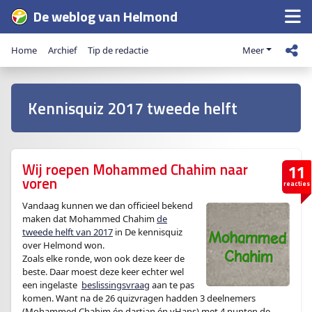
De weblog van Helmond
Home
Archief
Tip de redactie
Meer
Kennisquiz 2017 tweede helft
Wij roepen Mohammed Chahim naar
11
voren
reacties
Vandaag kunnen we dan officieel bekend
maken dat Mohammed Chahim
de
tweede helft van 2017
in De kennisquiz
over Helmond won.
Zoals elke ronde, won ook deze keer de
beste. Daar moest deze keer echter wel
een ingelaste
beslissingsvraag
aan te pas
komen. Want na de 26 quizvragen hadden 3 deelnemers
(Mohammed Chahim én dartjan én vHans) met 4 punten de