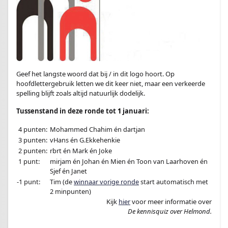
Geef het langste woord dat bij / in dit logo hoort. Op
hoofdlettergebruik letten we dit keer niet, maar een verkeerde
spelling blijft zoals altijd natuurlijk dodelijk.
Tussenstand in deze ronde tot
1
januari:
4 punten:
Mohammed Chahim én dartjan
3 punten:
vHans én G.Ekkehenkie
2 punten:
rbrt én Mark én Joke
1 punt:
mirjam én Johan én Mien én Toon van Laarhoven én
Sjef én Janet
-1 punt:
Tim (de
winnaar vorige ronde
start automatisch met
2 minpunten)
Kijk
hier
voor meer informatie over
De kennisquiz over Helmond.