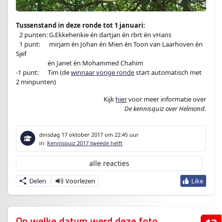
Tussenstand in deze ronde tot 1 januari:
–
2 punten: G.Ekkehenkie én dartjan én rbrt én vHans
–
1 punt:
en
mirjam én Johan én Mien én Toon van Laarhoven én
Sjef
-1 punt:en
én Janet én Mohammed Chahim
-1 punt:
en
Tim (de
winnaar vorige ronde
start automatisch met
2 minpunten)
Kijk
hier
voor meer informatie over
De kennisquiz over Helmond.
dinsdag 17 oktober 2017
om 22:45 uur
in:
Kennisquiz 2017 tweede helft
alle reacties
Delen
Op welke datum werd deze foto