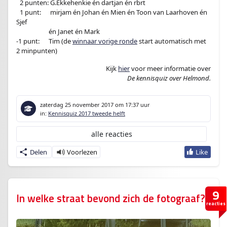
p
–
2 punten: G.Ekkehenkie én dartjan én rbrt
e
–
1 punt:
en
mirjam én Johan én Mien én Toon van Laarhoven én
l
Sjef
e
-1 punt:en
én Janet én Mark
r
-1 punt:
en
Tim (de
winnaar vorige ronde
start automatisch met
2 minpunten)
Kijk
hier
voor meer informatie over
De kennisquiz over Helmond.
zaterdag 25 november 2017
om 17:37 uur
in:
Kennisquiz 2017 tweede helft
alle reacties
Delen
9
In welke straat bevond zich de fotograaf?
reacties