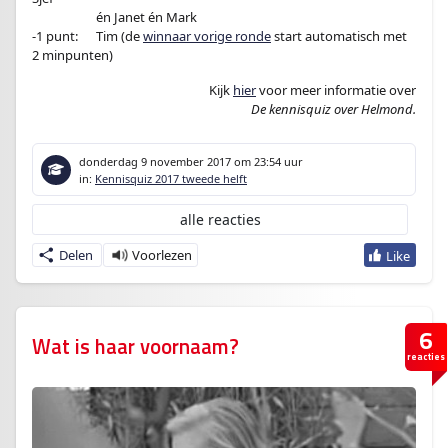
-1 punt:en
én Janet én Mark
-1 punt:
en
Tim (de
winnaar vorige ronde
start automatisch met
2 minpunten)
Kijk
hier
voor meer informatie over
De kennisquiz over Helmond.
donderdag 9 november 2017
om 23:54 uur
in:
Kennisquiz 2017 tweede helft
alle reacties
Delen
6
Wat is haar voornaam?
reacties