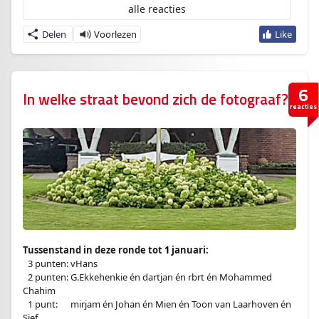
alle reacties
Delen
6
In welke straat bevond zich de fotograaf?
reacties
Tussenstand in deze ronde tot
1
januari:
–
3 punten: vHans
–
2 punten: G.Ekkehenkie én dartjan én rbrt én Mohammed
Chahim
–
1 punt:
en
mirjam én Johan én Mien én Toon van Laarhoven én
Sjef