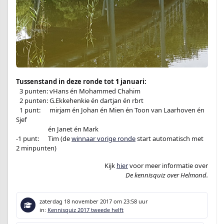
Tussenstand in deze ronde tot
1
januari:
–
3 punten: vHans én Mohammed Chahim
–
2 punten: G.Ekkehenkie én dartjan én rbrt
–
1 punt:
en
mirjam én Johan én Mien én Toon van Laarhoven én
Sjef
-1 punt:en
én Janet én Mark
-1 punt:
en
Tim (de
winnaar vorige ronde
start automatisch met
2 minpunten)
Kijk
hier
voor meer informatie over
De kennisquiz over Helmond.
zaterdag 18 november 2017
om 23:58 uur
in:
Kennisquiz 2017 tweede helft