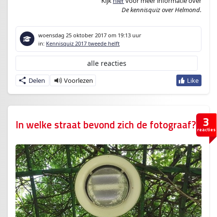
Kijk
hier
voor meer informatie over
De kennisquiz over Helmond.
woensdag 25 oktober 2017
om 19:13 uur
in:
Kennisquiz 2017 tweede helft
alle reacties
Delen
3
In welke straat bevond zich de fotograaf?
reacties