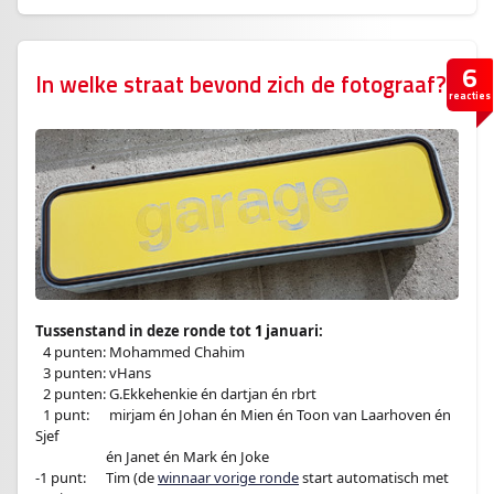
6
In welke straat bevond zich de fotograaf?
reacties
.
Tussenstand in deze ronde tot
1
januari:
–
4 punten: Mohammed Chahim
–
3 punten: vHans
–
2 punten: G.Ekkehenkie én dartjan én rbrt
–
1 punt:
en
mirjam én Johan én Mien én Toon van Laarhoven én
Sjef
-1 punt:en
én Janet én Mark én Joke
-1 punt:
en
Tim (de
winnaar vorige ronde
start automatisch met