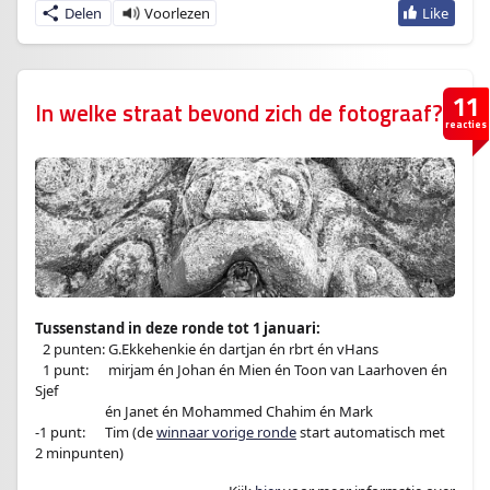
Delen
11
In welke straat bevond zich de fotograaf?
reacties
Tussenstand in deze ronde tot 1 januari:
–
2 punten: G.Ekkehenkie én dartjan én rbrt én vHans
–
1 punt:
en
mirjam én Johan én Mien én Toon van Laarhoven én
Sjef
-1 punt:en
én Janet én Mohammed Chahim én Mark
-1 punt:
en
Tim (de
winnaar vorige ronde
start automatisch met
2 minpunten)