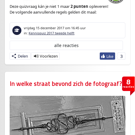
Deze quizvraag kán je niet 1 maar
2 punten
opleveren!
De volgende aanvullende regels gelden dit maal:
vrijdag 15 december 2017
om 16:45 uur
in:
Kennisquiz 2017 tweede helft
alle reacties
3
Delen
8
In welke straat bevond zich de fotograaf?
reacties