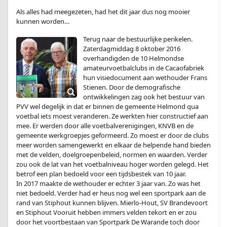
Als alles had meegezeten, had het dit jaar dus nog mooier
kunnen worden…
Terug naar de bestuurlijke perikelen.
Zaterdagmiddag 8 oktober 2016
overhandigden de 10 Helmondse
amateurvoetbalclubs in de Cacaofabriek
hun visiedocument aan wethouder Frans
Stienen. Door de demografische
ontwikkelingen zag ook het bestuur van
PVV wel degelijk in dat er binnen de gemeente Helmond qua
voetbal iets moest veranderen. Ze werkten hier constructief aan
mee. Er werden door alle voetbalverenigingen, KNVB en de
gemeente werkgroepjes geformeerd. Zo moest er door de clubs
meer worden samengewerkt en elkaar de helpende hand bieden
met de velden, doelgroepenbeleid, normen en waarden. Verder
zou ook de lat van het voetbalniveau hoger worden gelegd. Het
betrof een plan bedoeld voor een tijdsbestek van 10 jaar.
In 2017 maakte de wethouder er echter 3 jaar van. Zo was het
niet bedoeld. Verder had er heus nog wel een sportpark aan de
rand van Stiphout kunnen blijven. Mierlo-Hout, SV Brandevoort
en Stiphout Vooruit hebben immers velden tekort en er zou
door het voortbestaan van Sportpark De Warande toch door