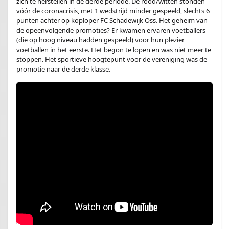
zich te herstellen in de derde periode. De rood/witten stonden
vóór de coronacrisis, met 1 wedstrijd minder gespeeld, slechts 6
punten achter op koploper FC Schadewijk Oss. Het geheim van
de opeenvolgende promoties? Er kwamen ervaren voetballers
(die op hoog niveau hadden gespeeld) voor hun plezier
voetballen in het eerste. Het begon te lopen en was niet meer te
stoppen. Het sportieve hoogtepunt voor de vereniging was de
promotie naar de derde klasse.