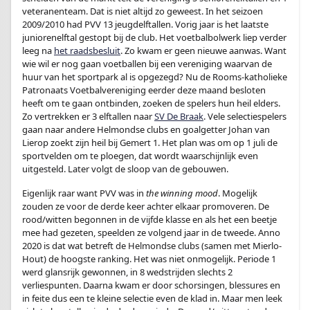
veteranenteam. Dat is niet altijd zo geweest. In het seizoen
2009/2010 had PVV 13 jeugdelftallen. Vorig jaar is het laatste
juniorenelftal gestopt bij de club. Het voetbalbolwerk liep verder
leeg na
het raadsbesluit
. Zo kwam er geen nieuwe aanwas. Want
wie wil er nog gaan voetballen bij een vereniging waarvan de
huur van het sportpark al is opgezegd? Nu de Rooms-katholieke
Patronaats Voetbalvereniging eerder deze maand besloten
heeft om te gaan ontbinden, zoeken de spelers hun heil elders.
Zo vertrekken er 3 elftallen naar
SV De Braak
. Vele selectiespelers
gaan naar andere Helmondse clubs en goalgetter Johan van
Lierop zoekt zijn heil bij Gemert 1. Het plan was om op 1 juli de
sportvelden om te ploegen, dat wordt waarschijnlijk even
uitgesteld. Later volgt de sloop van de gebouwen.
Eigenlijk raar want PVV was in
the winning mood
. Mogelijk
zouden ze voor de derde keer achter elkaar promoveren. De
rood/witten begonnen in de vijfde klasse en als het een beetje
mee had gezeten, speelden ze volgend jaar in de tweede. Anno
2020 is dat wat betreft de Helmondse clubs (samen met Mierlo-
Hout) de hoogste ranking. Het was niet onmogelijk. Periode 1
werd glansrijk gewonnen, in 8 wedstrijden slechts 2
verliespunten. Daarna kwam er door schorsingen, blessures en
in feite dus een te kleine selectie even de klad in. Maar men leek