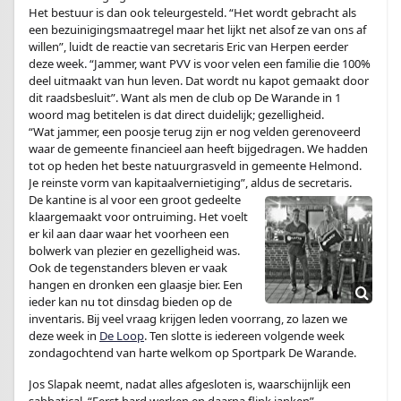
Het bestuur is dan ook teleurgesteld. “Het wordt gebracht als
een bezuinigingsmaatregel maar het lijkt net alsof ze van ons af
willen”, luidt de reactie van secretaris Eric van Herpen eerder
deze week. “Jammer, want PVV is voor velen een familie die 100%
deel uitmaakt van hun leven. Dat wordt nu kapot gemaakt door
dit raadsbesluit”. Want als men de club op De Warande in 1
woord mag betitelen is dat direct duidelijk; gezelligheid.
“Wat jammer, een poosje terug zijn er nog velden gerenoveerd
waar de gemeente financieel aan heeft bijgedragen. We hadden
tot op heden het beste natuurgrasveld in gemeente Helmond.
Je reinste vorm van kapitaalvernietiging”, aldus de secretaris.
De kantine is al voor een groot gedeelte
klaargemaakt voor ontruiming. Het voelt
er kil aan daar waar het voorheen een
bolwerk van plezier en gezelligheid was.
Ook de tegenstanders bleven er vaak
hangen en dronken een glaasje bier. Een
ieder kan nu tot dinsdag bieden op de
inventaris. Bij veel vraag krijgen leden voorrang, zo lazen we
deze week in
De Loop
. Ten slotte is iedereen volgende week
zondagochtend van harte welkom op Sportpark De Warande.
Jos Slapak neemt, nadat alles afgesloten is, waarschijnlijk een