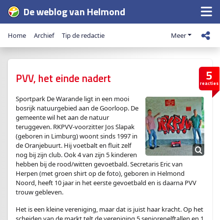
De weblog van Helmond
Home
Archief
Tip de redactie
Meer
5
PVV, het einde nadert
reacties
Sportpark De Warande ligt in een mooi
bosrijk natuurgebied aan de Goorloop. De
gemeente wil het aan de natuur
teruggeven. RKPVV-voorzitter Jos Slapak
(geboren in Limburg) woont sinds 1997 in
de Oranjebuurt. Hij voetbalt en fluit zelf
nog bij zijn club. Ook 4 van zijn 5 kinderen
hebben bij de rood/witten gevoetbald. Secretaris Eric van
Herpen (met groen shirt op de foto), geboren in Helmond
Noord, heeft 10 jaar in het eerste gevoetbald en is daarna PVV
trouw gebleven.
Het is een kleine vereniging, maar dat is juist haar kracht. Op het
scheiden van de markt telt de vereniging 5 seniorenelftallen en 1