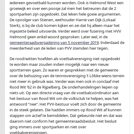
iedereen gevoetbald kunnen worden. Ook is Helmond West een
groeiwijk en over een poosje zal men het betreuren dat de 2
sportparken zijn opgedoekt. Dat leken hele goeie argumenten.
De opvolger van Stienen, wethouder Harrie van Dijk (Lokaal
Sterk), is bij de club komen kijken en zei dat hij alleen maar het
ingezette beleid uitvoerde. Verder werd over fusering met HVV
Helmond geen enkel woord gesproken. Later wel, in de
gemeenteraadsvergadering van 5 november 2019
. Inderdaad de
meerderheid van de leden van PVV stemden hier tegen.
De rood/witten hoefden als voetbalvereniging niet opgedoekt
te worden maar zouden indien mogelijk naar een nieuw
sportterrein gaan. Zo waren er gesprekken met de gemeente
over de behuizing van de tennisvereniging ’t Lôbke wiens terrein
niet meer in gebruik was. Verder was men ook in conclaaf met
Rood Wit ’62 in de Rijpelberg. De onderhandelingen liepen op
niets uit. Op een directe vraag van de voetbalcoördinator aan
het bestuur van Rood Wit om de volksclub te helpen, was het
antwoord “nee”. Het PVV-bestuur voelt zich door de gemeente
in de steek gelaten. Die hadden immers op Rood Wit af kunnen
stappen om actief te bemiddelen. Dat gebeurde niet en dat was
daarom niet conform het gemeenteraadsbesluit. Het besluit
ging immers over sportparken en niet over
voetbalverenigingen.