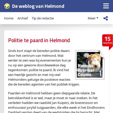
De weblog van Helmond
Home
Archief
Tip de redactie
Meer
15
Politie te paard in Helmond
reacties
Sinds kort stapt de bereden politie dwars
door het centrum van Helmond. Wat
eerder te zien was bij evenementen kun je
nu op een gewone doordeweekse dag
tegenkomen: politie te paard. Ik vind het
een heerlijk gezicht en met mij veel
Helmonders getuige de positieve reacties
die de bereden agenten van het publiek krijgen.
Paarden en Helmond hebben geen diepgaande relatie. De
betrokkenheid is er wel, maar je moet er naar zoeken. In het
verleden hadden we raadslid Jan Kuipers, de boerenzoon en
enthousiast jurylid tuigpaarden, die elke week in het Eindhovens
Dagblad verslag deed van de wedstrijden die hij bezocht. Met