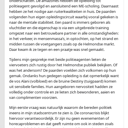
onderschatten. De amazones hebben de opleiding tot
politieagent gevolgd en aansluitend een ME-scholing. Daarnaast
hebben ze het nodige aan ruiterkwaliteiten in huis. De paarden
volgenden hun eigen opleidingscircuit waarbij vooral gekeken is
naar de mentale stabiliteit. Een paard is immers geboren als
vluchtdier en die eigenschap is via een uitgebreide training
omgezet naar een betrouwbare partner in alle omstandigheden:
in het verkeer, in mensenmassa’s, in optochten, op het strand en
midden tussen de voetgangers zoals op de Helmondse markt.
Daar kwam ik ze tegen en een praatje was snel gemaakt.
Tijdens mijn gesprekje met beide politieagenten lieten de
viervoeters zich rustig door het Helmondse publiek bekijken. Of
was het andersom? De paarden voelden zich volkomen op hun
gemak. Ondanks hun gedegen opleiding is dat opmerkelijk want
de vos Alani (volbloed) en de bruine Destiny (tuigpaard) komen
uit sensibele families. Hun aangeboren nervositeit hadden ze
volledig onder controle en ze lieten zich bewonderen, aaien en
van complimenten voorzien.
Mijn eerste vraag was natuurlijk waarom de bereden politiek
ineens in mijn stadscentrum te zien is. De coronacrisis blijkt
hiervoor verantwoordelijk. Er zijn nu geen evenementen of
horecaproblemen en dat geeft ruimte om ook in steden zoals