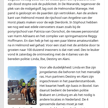
zijn dood stopte ook de publiciteit. In De Warande, tegenover de
plek van de midgetgolf, lag ooit de Helmondse Manege. Het
pand is gesloopt en de paarden zijn vertrokken. Aan de andere
kant van Helmond moest de rijschool van Angeline van der
Horst plaats maken voor de wijk Dierdonk. In Stiphout hebben
we nog wel wat edele viervoeters staan zoals bij de
ponyrijschool van Patricia van Oorschot, de nieuwe pensionstal
van Harm Adriaans en het complex van springamazone Reggy
Hoffmann. En dan heb je het op een paar kleine amateurstallen
na in Helmond wel gehad. Voor een stad met de ambitie door te
groeien naar 100 duizend inwoners is dat niet veel. Des te leuker
vond ik zaterdag de ontmoeting met de 4 dames van de
bereden politie: Linda, Ilse, Destiny en Alani.
Voor alle duidelijkheid: Linda en Ilse zijn
jongedames die behoren tot het menselijk
ras. Hun partners Destiny en Alani zijn
ingeschreven in het paardenstamboek.
Het kwartet heeft zijn basis in Boxtel. Van
daaruit bedient de bereden politie
Brabant en Limburg en als het nodig is
andere locaties in Nederland. De 4
genoemde dames moet je niet