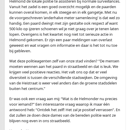
Helmond de lokale politie te assisteren bij normale surveillances.
Vanuit het zadel is een goed overzicht mogelijk en de paarden
kunnen overal komen, in elk steegje en in elk gangetje. Met nu
de voorgeschreven ‘anderhalve meter samenleving’ is dat wel zo
handig. Een paard dwingt met zijn gestalte ook respect af want
500 kilo op ijzeren schoenen wil je niet graag over je tenen laten
lopen. Overigens is het kwartet nog niet tot serieuze actie in
Helmond gekomen. Er zijn een paar meldingen van overlast
geweest en wat vragen om informatie en daar is het tot nu toe
bij gebleven.
Wat deze politieagenten zelf van onze stad vinden? “De mensen
moeten wennen aan het paard in straatbeeld en dat is leuk. We
krijgen veel positieve reacties. Het valt ons op dat er veel
diversiteit is tussen de verschillende stadswijken. De omgeving
van de Heistraat is weer veel anders dan de groene stadsdelen
buiten het centrum.”
Er was ook een vraag aan mij: “Wat is de Helmonder nu precies
voor iemand?” Een interessante vraag waarop ik maar één
antwoord heb: “Ontdek het zelf! Het zal je positief verrassen”. En
dat zullen ze doen deze dames van de bereden politie want ze
blijven nog even in ons straatbeeld.