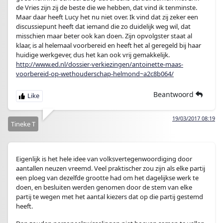
de Vries zijn zij de beste die we hebben, dat vind ik tenminste.
Maar daar heeft Lucy het nu niet over. Ik vind dat zij zeker een
discussiepunt heeft dat iemand die zo duidelijk weg wil, dat
misschien maar beter ook kan doen. Zijn opvolgster staat al
klaar, is al helemaal voorbereid en heeft het al geregeld bij haar
huidige werkgever, dus het kan ook vrij gemakkelijk.
http://www.ed.nl/dossier-verkiezingen/antoinette-maas-
voorbereid-op-wethouderschap-helmond~a2c8b064/
Beantwoord
19/03/2017 08:19
Tineke T
Eigenlijk is het hele idee van volksvertegenwoordiging door
aantallen neuzen vreemd. Veel praktischer zou zijn als elke partij
een ploeg van dezelfde grootte had om het dagelijkse werk te
doen, en besluiten werden genomen door de stem van elke
partij te wegen met het aantal kiezers dat op die partij gestemd
heeft.