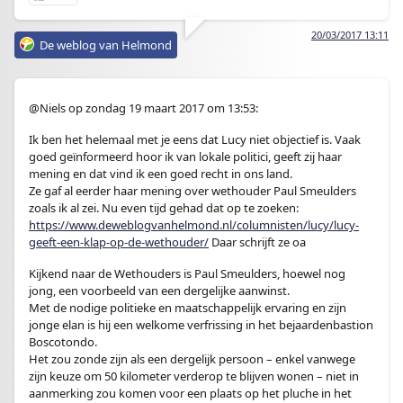
20/03/2017 13:11
De weblog van Helmond
@Niels op zondag 19 maart 2017 om 13:53:
Ik ben het helemaal met je eens dat Lucy niet objectief is. Vaak
goed geïnformeerd hoor ik van lokale politici, geeft zij haar
mening en dat vind ik een goed recht in ons land.
Ze gaf al eerder haar mening over wethouder Paul Smeulders
zoals ik al zei. Nu even tijd gehad dat op te zoeken:
https://www.deweblogvanhelmond.nl/columnisten/lucy/lucy-
geeft-een-klap-op-de-wethouder/
Daar schrijft ze oa
Kijkend naar de Wethouders is Paul Smeulders, hoewel nog
jong, een voorbeeld van een dergelijke aanwinst.
Met de nodige politieke en maatschappelijk ervaring en zijn
jonge elan is hij een welkome verfrissing in het bejaardenbastion
Boscotondo.
Het zou zonde zijn als een dergelijk persoon – enkel vanwege
zijn keuze om 50 kilometer verderop te blijven wonen – niet in
aanmerking zou komen voor een plaats op het pluche in het