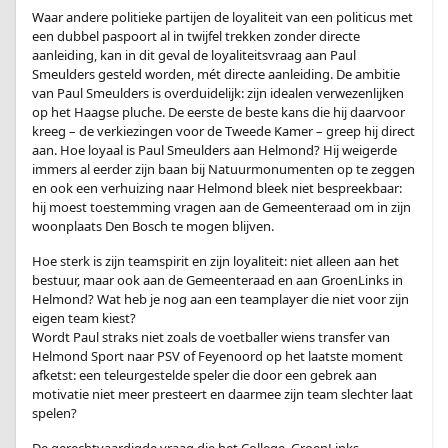
Waar andere politieke partijen de loyaliteit van een politicus met
een dubbel paspoort al in twijfel trekken zonder directe
aanleiding, kan in dit geval de loyaliteitsvraag aan Paul
Smeulders gesteld worden, mét directe aanleiding. De ambitie
van Paul Smeulders is overduidelijk: zijn idealen verwezenlijken
op het Haagse pluche. De eerste de beste kans die hij daarvoor
kreeg – de verkiezingen voor de Tweede Kamer – greep hij direct
aan. Hoe loyaal is Paul Smeulders aan Helmond? Hij weigerde
immers al eerder zijn baan bij Natuurmonumenten op te zeggen
en ook een verhuizing naar Helmond bleek niet bespreekbaar:
hij moest toestemming vragen aan de Gemeenteraad om in zijn
woonplaats Den Bosch te mogen blijven.
Hoe sterk is zijn teamspirit en zijn loyaliteit: niet alleen aan het
bestuur, maar ook aan de Gemeenteraad en aan GroenLinks in
Helmond? Wat heb je nog aan een teamplayer die niet voor zijn
eigen team kiest?
Wordt Paul straks niet zoals de voetballer wiens transfer van
Helmond Sport naar PSV of Feyenoord op het laatste moment
afketst: een teleurgestelde speler die door een gebrek aan
motivatie niet meer presteert en daarmee zijn team slechter laat
spelen?