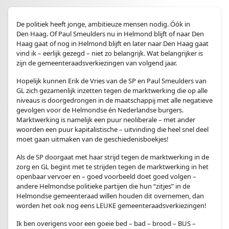
De politiek heeft jonge, ambitieuze mensen nodig. Óók in
Den Haag. Of Paul Smeulders nu in Helmond blijft of naar Den
Haag gaat of nog in Helmond blijft en later naar Den Haag gaat
vind ik – eerlijk gezegd – niet zo belangrijk. Wat belangrijker is
zijn de gemeenteraadsverkiezingen van volgend jaar.
Hopelijk kunnen Erik de Vries van de SP en Paul Smeulders van
GL zich gezamenlijk inzetten tegen de marktwerking die op alle
niveaus is doorgedrongen in de maatschappij met alle negatieve
gevolgen voor de Helmondse én Nederlandse burgers.
Marktwerking is namelijk een puur neoliberale – met ander
woorden een puur kapitalistische – uitvinding die heel snel deel
moet gaan uitmaken van de geschiedenisboekjes!
Als de SP doorgaat met haar strijd tegen de marktwerking in de
zorg en GL begint met te strijden tegen de marktwerking in het
openbaar vervoer en – goed voorbeeld doet goed volgen –
andere Helmondse politieke partijen die hun “zitjes” in de
Helmondse gemeenteraad willen houden dit overnemen, dan
worden het ook nog eens LEUKE gemeenteraadsverkiezingen!
Ik ben overigens voor een goeie bed – bad – brood – BUS –