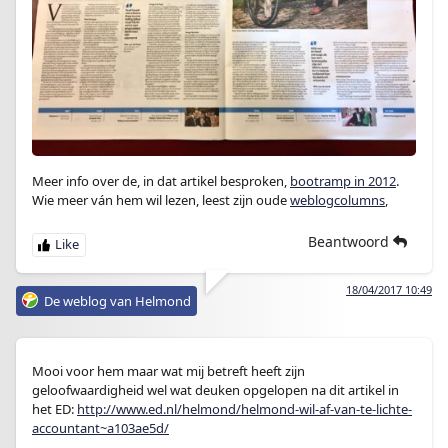
Meer info over de, in dat artikel besproken,
bootramp in 2012
.
Wie meer ván hem wil lezen, leest zijn oude
weblogcolumns
,
Beantwoord
18/04/2017 10:49
De weblog van Helmond
Mooi voor hem maar wat mij betreft heeft zijn
geloofwaardigheid wel wat deuken opgelopen na dit artikel in
het ED:
http://www.ed.nl/helmond/helmond-wil-af-van-te-lichte-
accountant~a103ae5d/