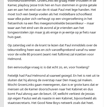
voorkeursstemmen. GroenLinks wil graag meer vrouwen in de
Kamer, playboy Jesse trok hen en hun stemmen in grote getale
aan en aan het eind van de rit staat Paul met lege handen. Het
moet toch een beetje voelen als het middelbare schoolfeest
waar elke puber zich verheugt op een vingeroefening in het
fietsenhok na een fles meegesmokkelde bessenlikeur – maar
waar aan het eind van de avond al je vrienden aan het
tongworstelen zijn maar jij als enige in je eentje op je fiets naar
huis gaat.
Op zaterdag viel in de krant te lezen dat Paul inmiddels over de
teleurstelling heen was en zich vanzelfsprekend vanaf nu weer
voor de volle 80 procent (want niet fulltime) zal inzetten voor
Helmond.
Een eenvoudige vraag is: is dat echt zo, en, voor hoelang?
Feitelijk had Paul Helmond al vaarwel gezegd. En het is niet uit te
sluiten dat hij alsnog de overstap naar Den Haag zal maken.
Mocht GroenLinks gaan meeregeren, dan is er grote kans dat er
mensen uit de Kamer doorschuiven naar het Kabinet en dus
komt Paul alsnog aan de beurt. Of, wellicht verkiest de Jessias
zijn eigen Paulus wel als naaste in een Kabinet, bijvoorbeeld als
staatssecretaris. Het Good New Boys netwerk zoals dat heet.