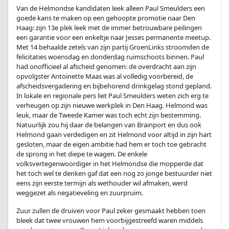
Van de Helmondse kandidaten leek alleen Paul Smeulders een
goede kans te maken op een gehoopte promotie naar Den
Haag: zijn 13e plek leek met de immer betrouwbare peilingen
een garantie voor een enkeltje naar Jesses permanente meetup.
Met 14 behaalde zetels van zijn partij GroenLinks stroomden de
felicitaties woensdag en donderdag ruimschoots binnen. Paul
had onofficieel al afscheid genomen: de overdracht aan zijn
opvolgster Antoinette Maas was al volledig voorbereid, de
afscheidsvergadering en bijbehorend drinkgelag stond gepland.
In lokale en regionale pers liet Paul Smeulders weten zich erg te
verheugen op zijn nieuwe werkplek in Den Haag. Helmond was
leuk, maar de Tweede Kamer was toch echt zijn bestemming.
Natuurlijk zou hij daar de belangen van Brainport en dus ook
Helmond gaan verdedigen en zit Helmond voor altijd in zijn hart
gesloten, maar de eigen ambitie had hem er toch toe gebracht
de sprong in het diepe te wagen. De enkele
volksvertegenwoordiger in het Helmondse die mopperde dat
het toch wel te denken gaf dat een nog zo jonge bestuurder niet
eens zijn eerste termijn als wethouder wil afmaken, werd
weggezet als negatieveling en zuurpruim.
Zuur zullen de druiven voor Paul zeker gesmaakt hebben toen
bleek dat twee vrouwen hem voorbijgestreefd waren middels