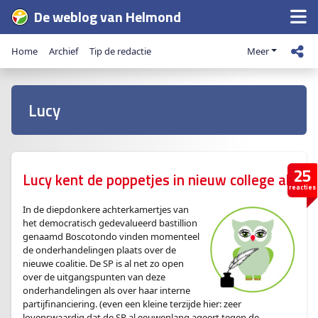
De weblog van Helmond
Home
Archief
Tip de redactie
Meer
Lucy
25
Lucy kent de poppetjes in nieuw college al
reacties
In de diepdonkere achterkamertjes van
het democratisch gedevalueerd bastillion
genaamd Boscotondo vinden momenteel
de onderhandelingen plaats over de
nieuwe coalitie. De SP is al net zo open
over de uitgangspunten van deze
onderhandelingen als over haar interne
partijfinanciering. (even een kleine terzijde hier: zeer
lovenswaardig dat de SP al eeuwenlang ageert tegen de