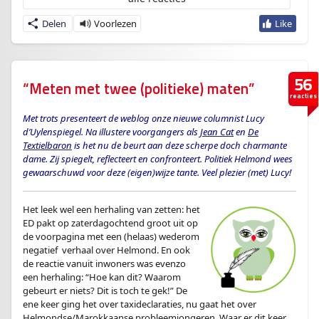
Delen
56
“Meten met twee (politieke) maten”
reacties
Met trots presenteert de weblog onze nieuwe columnist Lucy
d’Uylenspiegel. Na illustere voorgangers als
Jean Cat
en
De
Textielbaron
is het nu de beurt aan deze scherpe doch charmante
dame. Zij spiegelt, reflecteert en confronteert. Politiek Helmond wees
gewaarschuwd voor deze (eigen)wijze tante. Veel plezier (met) Lucy!
Het leek wel een herhaling van zetten: het
ED pakt op zaterdagochtend groot uit op
de voorpagina met een (helaas) wederom
negatief verhaal over Helmond. En ook
de reactie vanuit inwoners was evenzo
een herhaling: “Hoe kan dit? Waarom
gebeurt er niets? Dit is toch te gek!” De
ene keer ging het over taxideclaraties, nu gaat het over
Helmondse/Marokkaanse probleemjongeren. Waar er dit keer