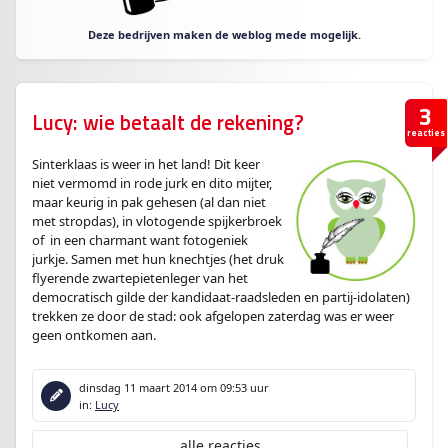
Deze bedrijven maken de weblog mede mogelijk.
3
Lucy: wie betaalt de rekening?
reacties
Sinterklaas is weer in het land! Dit keer
niet vermomd in rode jurk en dito mijter,
maar keurig in pak gehesen (al dan niet
met stropdas), in vlotogende spijkerbroek
of in een charmant want fotogeniek
jurkje. Samen met hun knechtjes (het druk
flyerende zwartepietenleger van het
democratisch gilde der kandidaat-raadsleden en partij-idolaten)
trekken ze door de stad: ook afgelopen zaterdag was er weer
geen ontkomen aan.
dinsdag 11 maart 2014
om 09:53 uur
in:
Lucy
alle reacties