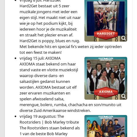
vrijdag 8 juli: Hard2Get
Hard2Get bestaat uit 5 zeer
muzikale jongens met ieder een
eigen stijl. Het maakt niet uit naar
wie je op het podium kijkt, bij
iedereen hoor je de muzikaliteit
en straalt het plezier ervan af.
Hard2Get is poppy, blues en ruig.
Met bekende hits en special fx’s weten zij ieder optreden
tot een feest te maken!
vrijdag 15 juli: AXIOMA
AXIOMA staat bekend om haar
stand vaste en vlotte muziekstijl
waarop diverse dans- en
salsastijlen gedanst kunnen
worden. AXIOMA bestaat uit elf
zeer ervaren muzikanten en
spelen afwisselend salsa,
merengue, bolero, rumba, chachacha en son/munito uit
diverse Zuid-Amerikaanse windstreken.
vrijdag 19 augustus: The
Rootsriders | Bob Marley tribute
The Rootsriders staan bekend als
1 van de beste Bob Marley