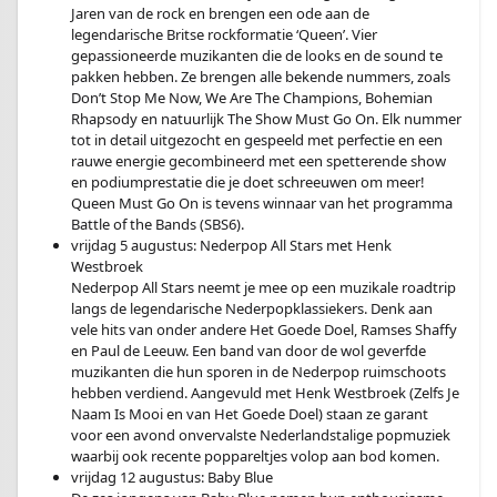
Jaren van de rock en brengen een ode aan de
legendarische Britse rockformatie ‘Queen’. Vier
gepassioneerde muzikanten die de looks en de sound te
pakken hebben. Ze brengen alle bekende nummers, zoals
Don’t Stop Me Now, We Are The Champions, Bohemian
Rhapsody en natuurlijk The Show Must Go On. Elk nummer
tot in detail uitgezocht en gespeeld met perfectie en een
rauwe energie gecombineerd met een spetterende show
en podiumprestatie die je doet schreeuwen om meer!
Queen Must Go On is tevens winnaar van het programma
Battle of the Bands (SBS6).
vrijdag 5 augustus: Nederpop All Stars met Henk
Westbroek
Nederpop All Stars neemt je mee op een muzikale roadtrip
langs de legendarische Nederpopklassiekers. Denk aan
vele hits van onder andere Het Goede Doel, Ramses Shaffy
en Paul de Leeuw. Een band van door de wol geverfde
muzikanten die hun sporen in de Nederpop ruimschoots
hebben verdiend. Aangevuld met Henk Westbroek (Zelfs Je
Naam Is Mooi en van Het Goede Doel) staan ze garant
voor een avond onvervalste Nederlandstalige popmuziek
waarbij ook recente poppareltjes volop aan bod komen.
vrijdag 12 augustus: Baby Blue