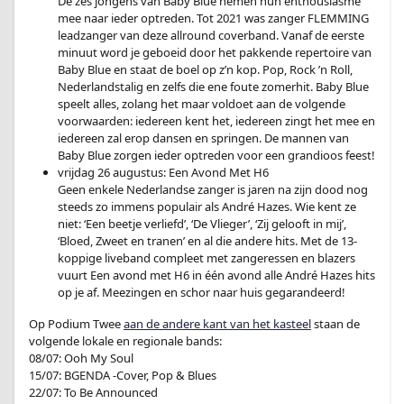
De zes jongens van Baby Blue nemen hun enthousiasme
mee naar ieder optreden. Tot 2021 was zanger FLEMMING
leadzanger van deze allround coverband. Vanaf de eerste
minuut word je geboeid door het pakkende repertoire van
Baby Blue en staat de boel op z’n kop. Pop, Rock ’n Roll,
Nederlandstalig en zelfs die ene foute zomerhit. Baby Blue
speelt alles, zolang het maar voldoet aan de volgende
voorwaarden: iedereen kent het, iedereen zingt het mee en
iedereen zal erop dansen en springen. De mannen van
Baby Blue zorgen ieder optreden voor een grandioos feest!
vrijdag 26 augustus: Een Avond Met H6
Geen enkele Nederlandse zanger is jaren na zijn dood nog
steeds zo immens populair als André Hazes. Wie kent ze
niet: ‘Een beetje verliefd’, ‘De Vlieger’, ‘Zij gelooft in mij’,
‘Bloed, Zweet en tranen’ en al die andere hits. Met de 13-
koppige liveband compleet met zangeressen en blazers
vuurt Een avond met H6 in één avond alle André Hazes hits
op je af. Meezingen en schor naar huis gegarandeerd!
Op Podium Twee
aan de andere kant van het kasteel
staan de
volgende lokale en regionale bands:
08/07: Ooh My Soul
15/07: BGENDA -Cover, Pop & Blues
22/07: To Be Announced