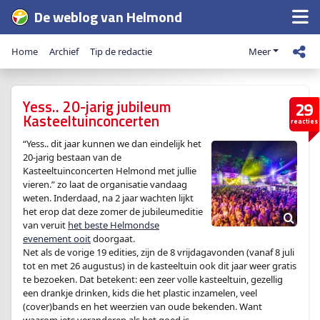
De weblog van Helmond
Home
Archief
Tip de redactie
Meer
Yess.. 20-jarig jubileum
29
Kasteeltuinconcerten
reacties
“Yess.. dit jaar kunnen we dan eindelijk het
20-jarig bestaan van de
Kasteeltuinconcerten Helmond met jullie
vieren.” zo laat de organisatie vandaag
weten. Inderdaad, na 2 jaar wachten lijkt
het erop dat deze zomer de jubileumeditie
van veruit
het beste Helmondse
evenement ooit
doorgaat.
Net als de vorige 19 edities, zijn de 8 vrijdagavonden (vanaf 8 juli
tot en met 26 augustus) in de kasteeltuin ook dit jaar weer gratis
te bezoeken. Dat betekent: een zeer volle kasteeltuin, gezellig
een drankje drinken, kids die het plastic inzamelen, veel
(cover)bands en het weerzien van oude bekenden. Want