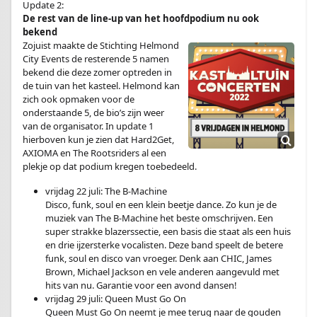
Update 2:
De rest van de line-up van het hoofdpodium nu ook
bekend
Zojuist maakte de Stichting Helmond
City Events de resterende 5 namen
bekend die deze zomer optreden in
de tuin van het kasteel. Helmond kan
zich ook opmaken voor de
onderstaande 5, de bio’s zijn weer
van de organisator. In update 1
hierboven kun je zien dat Hard2Get,
AXIOMA en The Rootsriders al een
plekje op dat podium kregen toebedeeld.
vrijdag 22 juli: The B-Machine
Disco, funk, soul en een klein beetje dance. Zo kun je de
muziek van The B-Machine het beste omschrijven. Een
super strakke blazerssectie, een basis die staat als een huis
en drie ijzersterke vocalisten. Deze band speelt de betere
funk, soul en disco van vroeger. Denk aan CHIC, James
Brown, Michael Jackson en vele anderen aangevuld met
hits van nu. Garantie voor een avond dansen!
vrijdag 29 juli: Queen Must Go On
Queen Must Go On neemt je mee terug naar de gouden