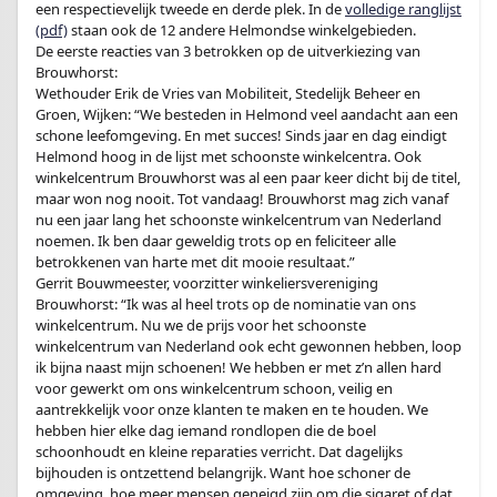
een respectievelijk tweede en derde plek. In de
volledige ranglijst
(pdf)
staan ook de 12 andere Helmondse winkelgebieden.
De eerste reacties van 3 betrokken op de uitverkiezing van
Brouwhorst:
Wethouder Erik de Vries van Mobiliteit, Stedelijk Beheer en
Groen, Wijken: “We besteden in Helmond veel aandacht aan een
schone leefomgeving. En met succes! Sinds jaar en dag eindigt
Helmond hoog in de lijst met schoonste winkelcentra. Ook
winkelcentrum Brouwhorst was al een paar keer dicht bij de titel,
maar won nog nooit. Tot vandaag! Brouwhorst mag zich vanaf
nu een jaar lang het schoonste winkelcentrum van Nederland
noemen. Ik ben daar geweldig trots op en feliciteer alle
betrokkenen van harte met dit mooie resultaat.”
Gerrit Bouwmeester, voorzitter winkeliersvereniging
Brouwhorst: “Ik was al heel trots op de nominatie van ons
winkelcentrum. Nu we de prijs voor het schoonste
winkelcentrum van Nederland ook echt gewonnen hebben, loop
ik bijna naast mijn schoenen! We hebben er met z’n allen hard
voor gewerkt om ons winkelcentrum schoon, veilig en
aantrekkelijk voor onze klanten te maken en te houden. We
hebben hier elke dag iemand rondlopen die de boel
schoonhoudt en kleine reparaties verricht. Dat dagelijks
bijhouden is ontzettend belangrijk. Want hoe schoner de
omgeving, hoe meer mensen geneigd zijn om die sigaret of dat