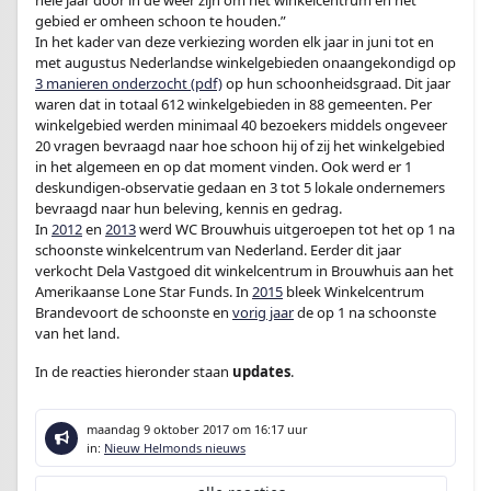
hele jaar door in de weer zijn om het winkelcentrum en het
gebied er omheen schoon te houden.”
In het kader van deze verkiezing worden elk jaar in juni tot en
met augustus Nederlandse winkelgebieden onaangekondigd op
3 manieren onderzocht (pdf)
op hun schoonheidsgraad. Dit jaar
waren dat in totaal 612 winkelgebieden in 88 gemeenten. Per
winkelgebied werden minimaal 40 bezoekers middels ongeveer
20 vragen bevraagd naar hoe schoon hij of zij het winkelgebied
in het algemeen en op dat moment vinden. Ook werd er 1
deskundigen-observatie gedaan en 3 tot 5 lokale ondernemers
bevraagd naar hun beleving, kennis en gedrag.
In
2012
en
2013
werd WC Brouwhuis uitgeroepen tot het op 1 na
schoonste winkelcentrum van Nederland. Eerder dit jaar
verkocht Dela Vastgoed dit winkelcentrum in Brouwhuis aan het
Amerikaanse Lone Star Funds. In
2015
bleek Winkelcentrum
Brandevoort de schoonste en
vorig jaar
de op 1 na schoonste
van het land.
In de reacties hieronder staan
updates
.
maandag 9 oktober 2017
om 16:17 uur
in:
Nieuw Helmonds nieuws