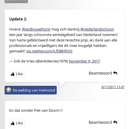
Update 2:
Hoera!
@wcBrouwhorst
mag zich dankzij
@nederlandschoon
een jaar langs schoonste winkelgebied van Nederland noemen!
Van harte gefeliciteerd met deze terechte prijs, en dank aan alle
professionals en vrijwilligers die dit mee mogelijk hebben
gemaakt!
pic.twitter.com/JLfDBhfOQJ
— Erik de Vries (@erikdevries1979)
November 9, 2017
Beantwoord
9/11/2017 13:47
De weblog van Helmond
En dat zonder Piet van Doorn !!
Beantwoord