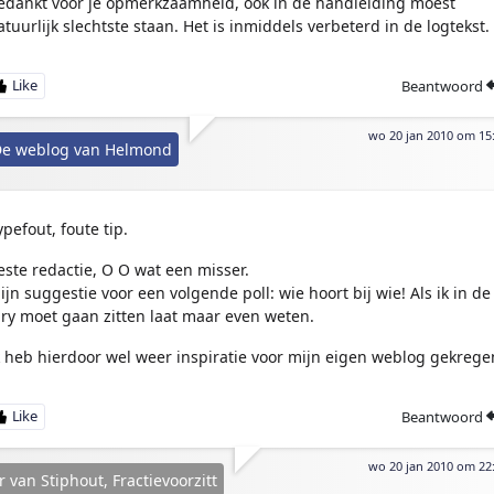
edankt voor je opmerkzaamheid, ook in de handleiding moest
atuurlijk slechtste staan. Het is inmiddels verbeterd in de logtekst.
Beantwoord
wo 20 jan 2010 om 15
e weblog van Helmond
ypefout, foute tip.
este redactie, O O wat een misser.
ijn suggestie voor een volgende poll: wie hoort bij wie! Als ik in de
ury moet gaan zitten laat maar even weten.
k heb hierdoor wel weer inspiratie voor mijn eigen weblog gekrege
Beantwoord
wo 20 jan 2010 om 22
r van Stiphout, Fractievoorzitt