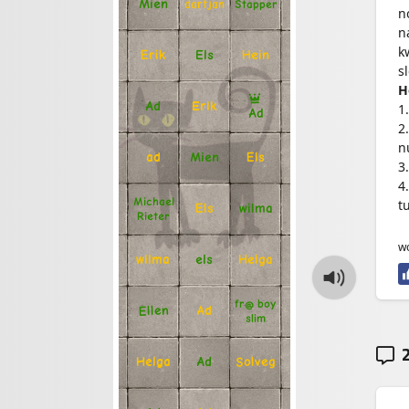
Mien
Stapper
dartjan
n
n
k
Erik
Hein
Els
s
H
Ad
Erik
1
Ad
2
n
Mien
Els
ad
3
4
Michael
t
Els
wilma
Rieter
wo
Helga
els
wilma
fr@ boy
Ellen
Ad
slim
2
Solveg
Ad
Helga