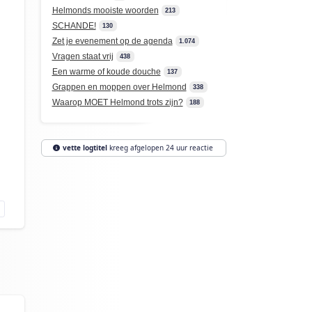
Helmonds mooiste woorden
213
SCHANDE!
130
Zet je evenement op de agenda
1.074
Vragen staat vrij
438
Een warme of koude douche
137
Grappen en moppen over Helmond
338
Waarop MOET Helmond trots zijn?
188
vette logtitel
kreeg afgelopen 24 uur reactie