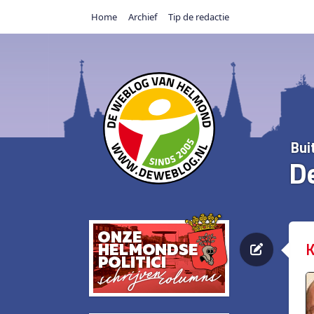
Home
Archief
Tip de redactie
Bui
D
K