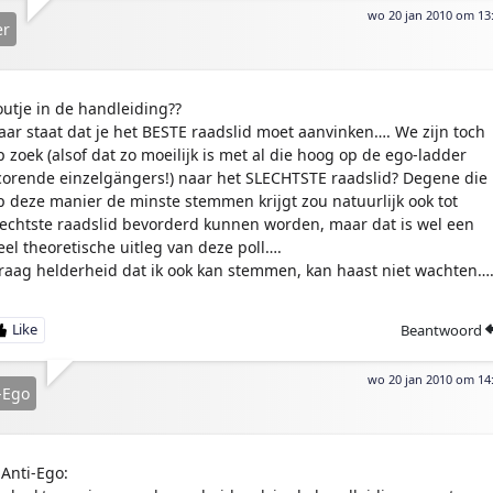
wo 20 jan 2010 om 13
er
outje in de handleiding??
aar staat dat je het BESTE raadslid moet aanvinken…. We zijn toch
p zoek (alsof dat zo moeilijk is met al die hoog op de ego-ladder
corende einzelgängers!) naar het SLECHTSTE raadslid? Degene die
p deze manier de minste stemmen krijgt zou natuurlijk ook tot
lechtste raadslid bevorderd kunnen worden, maar dat is wel een
eel theoretische uitleg van deze poll….
raag helderheid dat ik ook kan stemmen, kan haast niet wachten….
Beantwoord
wo 20 jan 2010 om 14
-Ego
Anti-Ego: