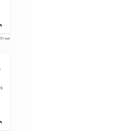
:51 uur
e
us
e