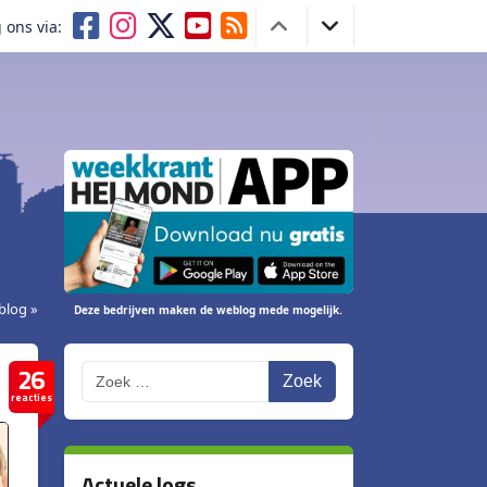
 ons via:
blog »
Deze bedrijven maken de weblog mede mogelijk.
26
Zoek
reacties
Actuele logs