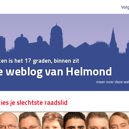
Volg
ten is het 17 graden, binnen zit
e weblog van Helmond
meer over deze we
ies je slechtste raadslid