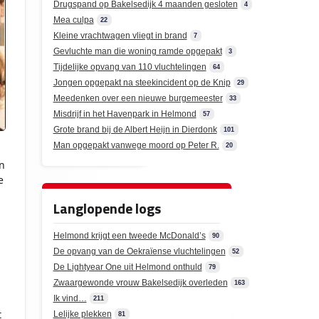
Drugspand op Bakelsedijk 4 maanden gesloten
4
Mea culpa
22
Kleine vrachtwagen vliegt in brand
7
Gevluchte man die woning ramde opgepakt
3
Tijdelijke opvang van 110 vluchtelingen
64
Jongen opgepakt na steekincident op de Knip
29
Meedenken over een nieuwe burgemeester
33
Misdrijf in het Havenpark in Helmond
57
Grote brand bij de Albert Heijn in Dierdonk
101
Man opgepakt vanwege moord op Peter R.
20
n
e
Langlopende logs
Helmond krijgt een tweede McDonald’s
90
De opvang van de Oekraïense vluchtelingen
52
De Lightyear One uit Helmond onthuld
79
Zwaargewonde vrouw Bakelsedijk overleden
163
Ik vind…
211
t
Lelijke plekken
81