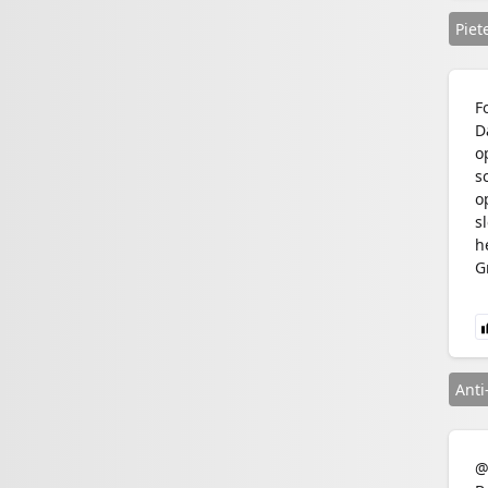
Piet
F
D
o
s
o
s
h
G
Anti
@