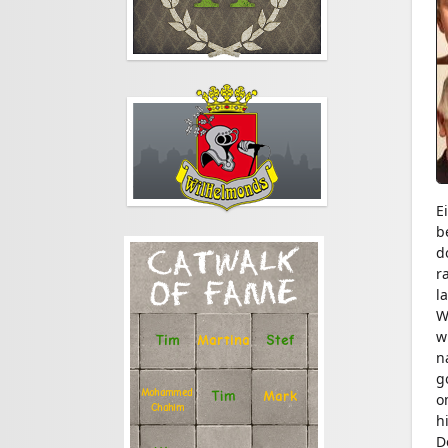
E
b
d
CATWALK
r
OF FAME
la
W
w
Stef
Tim
Martina
n
g
Mohammed
Tim
Mark
o
Chahim
h
D