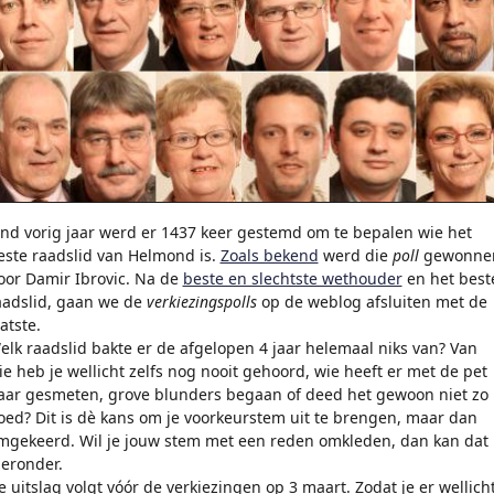
ind vorig jaar werd er 1437 keer gestemd om te bepalen wie het
este raadslid van Helmond is.
Zoals bekend
werd die
poll
gewonne
oor Damir Ibrovic. Na de
beste en slechtste wethouder
en het best
aadslid, gaan we de
verkiezingspolls
op de weblog afsluiten met de
atste.
elk raadslid bakte er de afgelopen 4 jaar helemaal niks van? Van
ie heb je wellicht zelfs nog nooit gehoord, wie heeft er met de pet
aar gesmeten, grove blunders begaan of deed het gewoon niet zo
oed? Dit is dè kans om je voorkeurstem uit te brengen, maar dan
mgekeerd. Wil je jouw stem met een reden omkleden, dan kan dat
ieronder.
e uitslag volgt vóór de verkiezingen op 3 maart. Zodat je er wellich