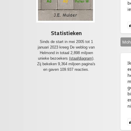
Ad
Ad
Peter W
b
i
J.E. Mulder
Statistieken
Moh
Sinds de start in mei 2005 tot 1
januari 2023 kreeg De weblog van
Helmond in totaal 2,898 miljoen
unieke bezoekers
(staafdiagram)
.
I
Zij bekeken 9,364 miljoen pagina's
e
en gaven 109.937 reacties.
h
m
g
b
e
n