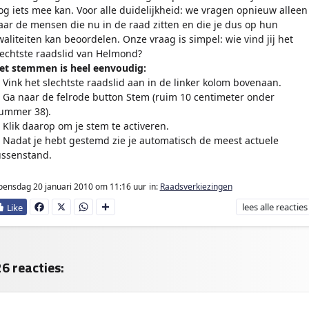
og iets mee kan. Voor alle duidelijkheid: we vragen opnieuw alleen
aar de mensen die nu in de raad zitten en die je dus op hun
waliteiten kan beoordelen. Onze vraag is simpel: wie vind jij het
lechtste raadslid van Helmond?
et stemmen is heel eenvoudig:
. Vink het slechtste raadslid aan in de linker kolom bovenaan.
. Ga naar de felrode button Stem (ruim 10 centimeter onder
ummer 38).
. Klik daarop om je stem te activeren.
. Nadat je hebt gestemd zie je automatisch de meest actuele
ussenstand.
ensdag 20 januari 2010
om 11:16 uur
in:
Raadsverkiezingen
lees
alle reacties
Fa
X
W
D
ce
ha
e
bo
ts
l
ok
Ap
e
p
n
6 reacties: