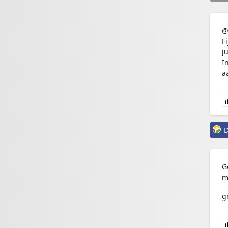
@
F
j
I
a
D
G
m
g