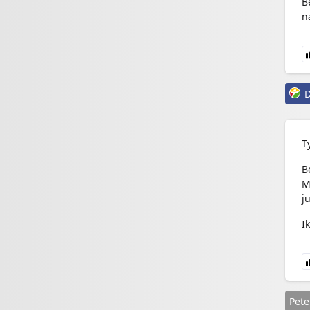
B
n
D
T
B
M
j
I
Pete