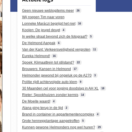
Geen nieuwe weblogitems meer
26
Wij roepen Tim naar voren
Lonneke Maráczi begrijpt het niet
16
Koolen: De jeugd deugt
4
In welke straat bevond zich de fotograaf?
5
De Helmond Aanpak
6
Van der Kant: Verkeersveiligheid vergroten
11
Eureka Helmond!
16
Spoek: Klimaattrein tot stilstand?
22
Brouwers: Kansen in Helmond
17
Helmonder gewond bij ongeluk op de A270
3
Politie rijdt achtervolgde auto klem
9
30 Maanden cel voor poging doodslag in AH XL
18
Rieter: Spookhuizen zonder kermis
14
De Moeite waard!
4
Alana ging terug in de tijd
2
Brand in container in appartementencomplex
4
Grote hennepplantage aangetroffen
5
Kunnen gewone Helmonders nog wel huren?
29