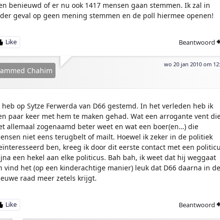
en benieuwd of er nu ook 1417 mensen gaan stemmen. Ik zal in
eder geval op geen mening stemmen en de poll hiermee openen!
Beantwoord
wo 20 jan 2010 om 12
ammed Chahim
k heb op Sytze Ferwerda van D66 gestemd. In het verleden heb ik
en paar keer met hem te maken gehad. Wat een arrogante vent di
et allemaal zogenaamd beter weet en wat een boer(en…) die
ensen niet eens terugbelt of mailt. Hoewel ik zeker in de politiek
eïnteresseerd ben, kreeg ik door dit eerste contact met een politic
ijna een hekel aan elke politicus. Bah bah, ik weet dat hij weggaat
n vind het (op een kinderachtige manier) leuk dat D66 daarna in d
ieuwe raad meer zetels krijgt.
Beantwoord