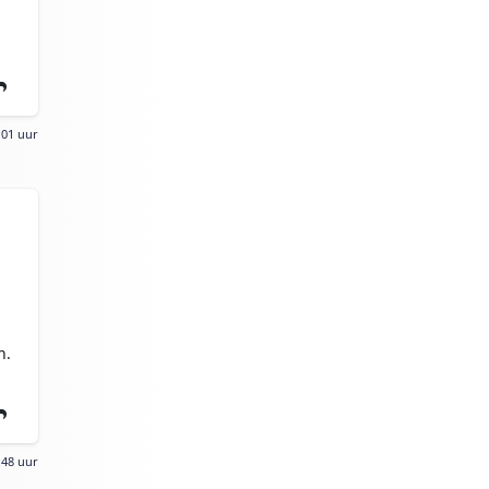
:01 uur
n.
:48 uur