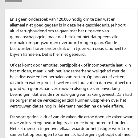
Er is geen onderzoek van 120.000 nodig om te zien wat er
allemaal niet goed gegaan is in deze hele geschiedenis. Je hoort
altijd terughoudend om te gaan met het uitgeven van
gemeenschapsgeld, maar dat betekent niet dat opeens alle
normale omgangsvormen overboord mogen gaan. Goede
bestuurders horen onder druk of in tijden van crisis rationeel te
blijven handelen. Dat is hier niet gebeurd.
Of dat komt door emoties, partijpolitiek of incompetentie laat ik in
het midden, maar ik heb het langzamerhand wel gehad met de
hele discussie en het herhalen van zetten. Op non-actief zetten,
uitzoeken wat er juridisch wel en niet fout zat en dan eventueel op
grond van gebrek aan vertrouwen alsnog de samenwerking
beëindigen, dat was de normale gang van zaken geweest. Dan had
de burger met de verkiezingen zich kunnen uitspreken over het
vertrouwen dat ze nog in Tielemans hadden na de hele affaire.
Dit soort gedoe leidt af van de zaken die ertoe doen, de zaken waar
onze volksvertegenwoordigers zich mee bezig horen te houden.
Het zet mensen tegenover elkaar waardoor het lastiger wordt om
samen tot oplossingen te komen. Ik had ergens gehoopt dat meer