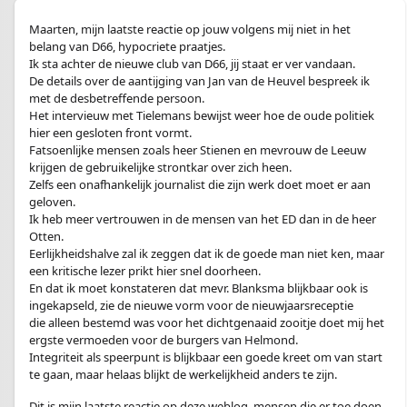
Maarten, mijn laatste reactie op jouw volgens mij niet in het
belang van D66, hypocriete praatjes.
Ik sta achter de nieuwe club van D66, jij staat er ver vandaan.
De details over de aantijging van Jan van de Heuvel bespreek ik
met de desbetreffende persoon.
Het intervieuw met Tielemans bewijst weer hoe de oude politiek
hier een gesloten front vormt.
Fatsoenlijke mensen zoals heer Stienen en mevrouw de Leeuw
krijgen de gebruikelijke strontkar over zich heen.
Zelfs een onafhankelijk journalist die zijn werk doet moet er aan
geloven.
Ik heb meer vertrouwen in de mensen van het ED dan in de heer
Otten.
Eerlijkheidshalve zal ik zeggen dat ik de goede man niet ken, maar
een kritische lezer prikt hier snel doorheen.
En dat ik moet konstateren dat mevr. Blanksma blijkbaar ook is
ingekapseld, zie de nieuwe vorm voor de nieuwjaarsreceptie
die alleen bestemd was voor het dichtgenaaid zooitje doet mij het
ergste vermoeden voor de burgers van Helmond.
Integriteit als speerpunt is blijkbaar een goede kreet om van start
te gaan, maar helaas blijkt de werkelijkheid anders te zijn.
Dit is mijn laatste reactie op deze weblog, mensen die er toe doen