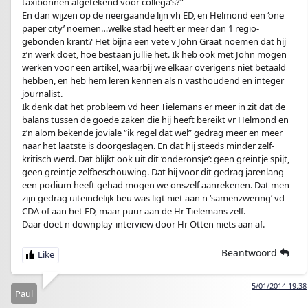
taxibonnen afgetekend voor collega’s?”
En dan wijzen op de neergaande lijn vh ED, en Helmond een ‘one
paper city’ noemen…welke stad heeft er meer dan 1 regio-
gebonden krant? Het bijna een vete v John Graat noemen dat hij
z’n werk doet, hoe bestaan jullie het. Ik heb ook met John mogen
werken voor een artikel, waarbij we elkaar overigens niet betaald
hebben, en heb hem leren kennen als n vasthoudend en integer
journalist.
Ik denk dat het probleem vd heer Tielemans er meer in zit dat de
balans tussen de goede zaken die hij heeft bereikt vr Helmond en
z’n alom bekende joviale “ik regel dat wel” gedrag meer en meer
naar het laatste is doorgeslagen. En dat hij steeds minder zelf-
kritisch werd. Dat blijkt ook uit dit ‘onderonsje’: geen greintje spijt,
geen greintje zelfbeschouwing. Dat hij voor dit gedrag jarenlang
een podium heeft gehad mogen we onszelf aanrekenen. Dat men
zijn gedrag uiteindelijk beu was ligt niet aan n ‘samenzwering’ vd
CDA of aan het ED, maar puur aan de Hr Tielemans zelf.
Daar doet n downplay-interview door Hr Otten niets aan af.
Beantwoord
5/01/2014 19:38
Paul