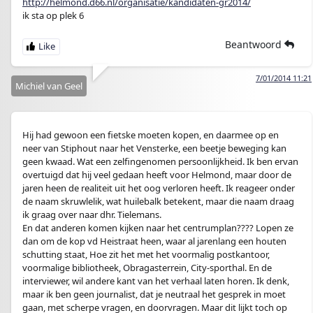
http://helmond.d66.nl/organisatie/kandidaten-gr2014/
ik sta op plek 6
Beantwoord
7/01/2014 11:21
Michiel van Geel
Hij had gewoon een fietske moeten kopen, en daarmee op en
neer van Stiphout naar het Vensterke, een beetje beweging kan
geen kwaad. Wat een zelfingenomen persoonlijkheid. Ik ben ervan
overtuigd dat hij veel gedaan heeft voor Helmond, maar door de
jaren heen de realiteit uit het oog verloren heeft. Ik reageer onder
de naam skruwlelik, wat huilebalk betekent, maar die naam draag
ik graag over naar dhr. Tielemans.
En dat anderen komen kijken naar het centrumplan???? Lopen ze
dan om de kop vd Heistraat heen, waar al jarenlang een houten
schutting staat, Hoe zit het met het voormalig postkantoor,
voormalige bibliotheek, Obragasterrein, City-sporthal. En de
interviewer, wil andere kant van het verhaal laten horen. Ik denk,
maar ik ben geen journalist, dat je neutraal het gesprek in moet
gaan, met scherpe vragen, en doorvragen. Maar dit lijkt toch op