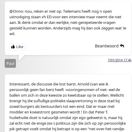
@Onno: nou, reken er niet op. Tielemans heeft nog n open
uitnodiging staan vh ED voor een interview maar neemt die niet
aan. Ik denk omdat er dan eerlijke, niet-gerepeteerde vragen
gesteld kunnen worden. Anderzijds mag hij dan ook zeggen wat ‘ie
wil.
Beantwoord
7/01/2014 17:46
Paul
Interessant, de discussie die lost barst. Arnold (van wie ik
persoonlijk geen fan ben) heeft -vooringenomen of niet- wel de
ballen om zich in deze kwestie zo kwetsbaar op te stellen. Wellicht
brengt hij die suflullige politieke slaapvertoning in deze stad bij
zowel burgers als bestuurders tot een eind. Dat er maar met
modder en koeiestront gesmeten wordt ! En dat Peter T.
huiliehuilie doet is natuurlijk omdat zijn ego gekwetst is, maar hij
zal echt niet de enige (ex-) politicus zijn die zich op zijn persoonlijke
pik getrapt voelt omdat hij betrapt is op een “net-over-het-randje-