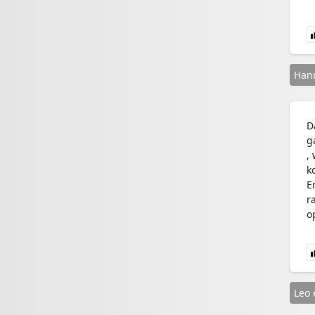
Han
D
g
,
k
E
r
o
Leo 