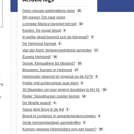
Geen nieuwe weblogitems meer
26
Wij roepen Tim naar voren
Lonneke Maráczi begrijpt het niet
16
Koolen: De jeugd deugt
4
In welke straat bevond zich de fotograaf?
5
De Helmond Aanpak
6
Van der Kant: Verkeersveiligheid vergroten
11
Eureka Helmond!
16
Spoek: Klimaattrein tot stilstand?
22
Brouwers: Kansen in Helmond
17
Helmonder gewond bij ongeluk op de A270
3
t
Politie rijdt achtervolgde auto klem
rs
9
30 Maanden cel voor poging doodslag in AH XL
18
e
Rieter: Spookhuizen zonder kermis
14
De Moeite waard!
4
Alana ging terug in de tijd
2
Brand in container in appartementencomplex
4
Grote hennepplantage aangetroffen
5
Kunnen gewone Helmonders nog wel huren?
29