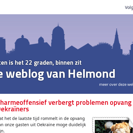
Volg
ten is het 22 graden, binnen zit
e weblog van Helmond
meer over deze we
harmeoffensief verbergt problemen opvang
ekraïners
at het de laatste tijd rommelt in de opvang
an onze gasten uit Oekraïne moge duidelijk
jn.