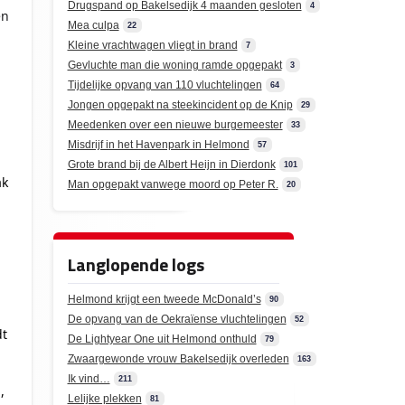
Drugspand op Bakelsedijk 4 maanden gesloten
4
en
Mea culpa
22
Kleine vrachtwagen vliegt in brand
7
Gevluchte man die woning ramde opgepakt
3
Tijdelijke opvang van 110 vluchtelingen
64
Jongen opgepakt na steekincident op de Knip
29
Meedenken over een nieuwe burgemeester
33
Misdrijf in het Havenpark in Helmond
57
Grote brand bij de Albert Heijn in Dierdonk
101
ak
Man opgepakt vanwege moord op Peter R.
20
Langlopende logs
Helmond krijgt een tweede McDonald’s
90
De opvang van de Oekraïense vluchtelingen
52
dt
De Lightyear One uit Helmond onthuld
79
Zwaargewonde vrouw Bakelsedijk overleden
163
Ik vind…
211
,
Lelijke plekken
81