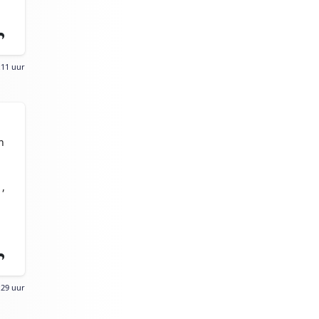
:11 uur
n
,
:29 uur