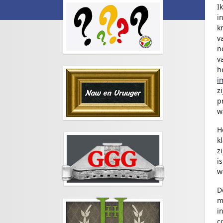
I
i
k
v
n
v
h
i
z
p
w
H
k
z
i
w
D
m
i
c