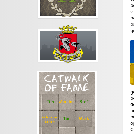
p
v
h
p
g
CATWALK
OF FAME
g
b
Stef
Tim
Martina
d
p
b
Mohammed
Tim
Mark
Chahim
o
O