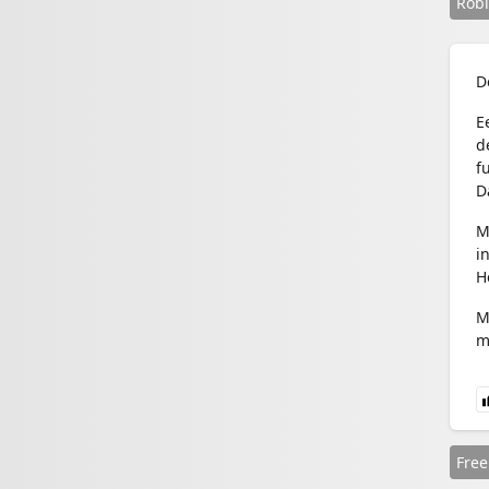
Rob
D
E
d
f
Da
M
i
H
M
m
Free