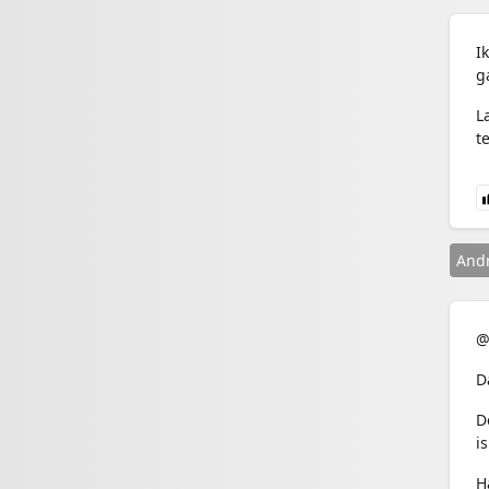
I
g
L
t
And
@
D
D
i
H