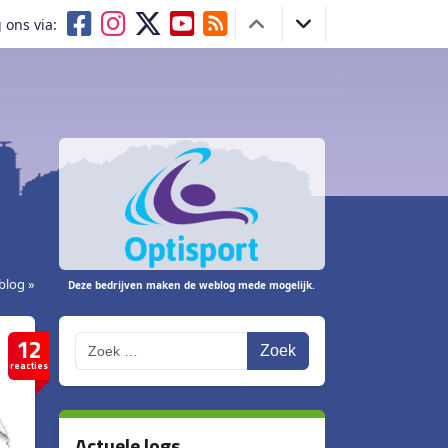
 ons via:
blog »
Deze bedrijven maken de weblog mede mogelijk.
12
Zoek
reacties
Actuele logs