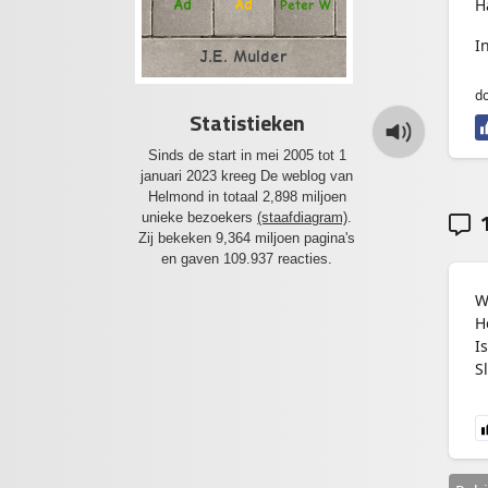
H
Ad
Ad
Peter W
I
J.E. Mulder
d
Statistieken
Sinds de start in mei 2005 tot 1
januari 2023 kreeg De weblog van
Helmond in totaal 2,898 miljoen
1
unieke bezoekers
(staafdiagram)
.
Zij bekeken 9,364 miljoen pagina's
en gaven 109.937 reacties.
W
H
I
S