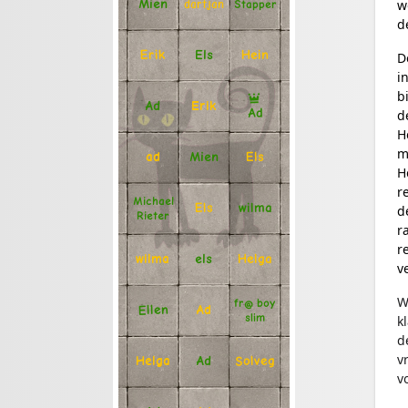
w
Mien
Stapper
dartjan
d
Erik
Hein
Els
D
i
b
Ad
Erik
Ad
d
H
m
Mien
Els
ad
H
r
Michael
Els
wilma
d
Rieter
r
r
Helga
els
wilma
v
W
fr@ boy
Ellen
Ad
slim
k
d
v
Solveg
Ad
Helga
v