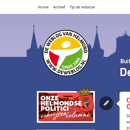
Home
Archief
Tip de redactie
Bui
D
C
O
D
v
zi