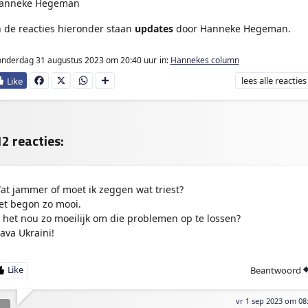
anneke Hegeman
n de reacties hieronder staan
updates
door Hanneke Hegeman.
onderdag 31 augustus 2023
om 20:40 uur
in:
Hannekes column
lees
alle reacties
Fa
X
W
D
ce
ha
e
bo
ts
l
ok
Ap
e
p
n
2 reacties:
at jammer of moet ik zeggen wat triest?
et begon zo mooi.
s het nou zo moeilijk om die problemen op te lossen?
lava Ukraini!
Beantwoord
vr 1 sep 2023 om 08