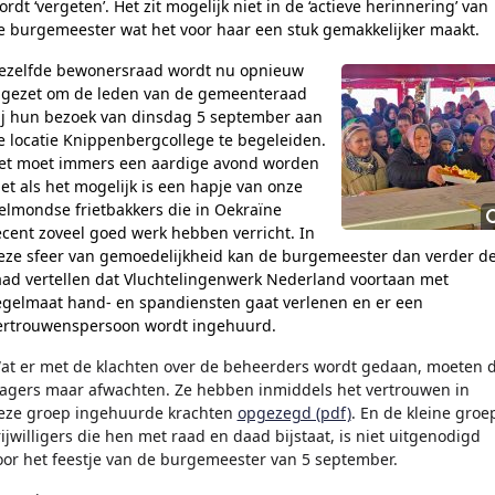
ordt ‘vergeten’. Het zit mogelijk niet in de ‘actieve herinnering’ van
e burgemeester wat het voor haar een stuk gemakkelijker maakt.
ezelfde bewonersraad wordt nu opnieuw
ngezet om de leden van de gemeenteraad
ij hun bezoek van dinsdag 5 september aan
e locatie Knippenbergcollege te begeleiden.
et moet immers een aardige avond worden
et als het mogelijk is een hapje van onze
elmondse frietbakkers die in Oekraïne
ecent zoveel goed werk hebben verricht. In
eze sfeer van gemoedelijkheid kan de burgemeester dan verder d
aad vertellen dat Vluchtelingenwerk Nederland voortaan met
egelmaat hand- en spandiensten gaat verlenen en er een
ertrouwenspersoon wordt ingehuurd.
at er met de klachten over de beheerders wordt gedaan, moeten 
lagers maar afwachten. Ze hebben inmiddels het vertrouwen in
eze groep ingehuurde krachten
opgezegd (pdf)
. En de kleine groe
rijwilligers die hen met raad en daad bijstaat, is niet uitgenodigd
oor het feestje van de burgemeester van 5 september.