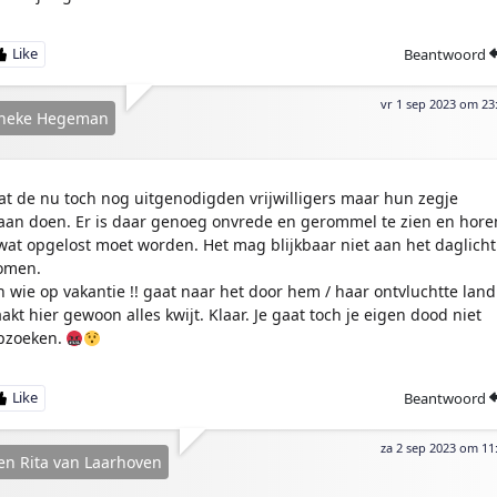
Beantwoord
vr 1 sep 2023 om 23
neke Hegeman
at de nu toch nog uitgenodigden vrijwilligers maar hun zegje
aan doen. Er is daar genoeg onvrede en gerommel te zien en hore
 wat opgelost moet worden. Het mag blijkbaar niet aan het daglicht
omen.
n wie op vakantie !! gaat naar het door hem / haar ontvluchtte land 
aakt hier gewoon alles kwijt. Klaar. Je gaat toch je eigen dood niet
pzoeken.
Beantwoord
za 2 sep 2023 om 11
en Rita van Laarhoven