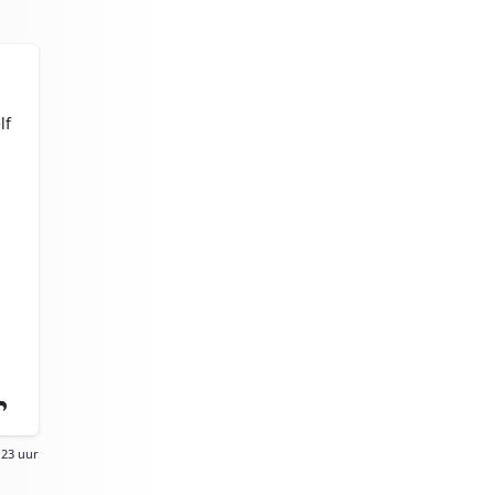
lf
!
:23 uur