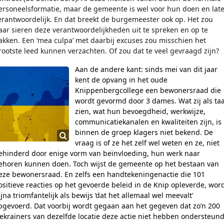
ersoneelsformatie, maar de gemeente is wel voor hun doen en lat
erantwoordelijk. En dat breekt de burgemeester ook op. Het zou
aar sieren deze verantwoordelijkheden uit te spreken en op te
akken. Een ‘mea culpa’ met daarbij excuses zou misschien het
rootste leed kunnen verzachten. Of zou dat te veel gevraagd zijn?
Aan de andere kant: sinds mei van dit jaar
kent de opvang in het oude
Knippenbergcollege een bewonersraad die
wordt gevormd door 3 dames. Wat zij als ta
zien, wat hun bevoegdheid, werkwijze,
communicatiekanalen en kwaliteiten zijn, is
binnen de groep klagers niet bekend. De
vraag is of ze het zelf wel weten en ze, niet
ehinderd door enige vorm van beïnvloeding, hun werk naar
ehoren kunnen doen. Toch wijst de gemeente op het bestaan van
eze bewonersraad. En zelfs een handtekeningenactie die 101
ositieve reacties op het gevoerde beleid in de Knip opleverde, wor
ijna triomfantelijk als bewijs ‘dat het allemaal wel meevalt’
pgevoerd. Dat voorbij wordt gegaan aan het gegeven dat zo’n 200
ekraïners van dezelfde locatie deze actie niet hebben ondersteund