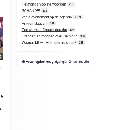
Helmonds mooiste woorden
213
SCHANDE!
130
Zet je evenement op de agenda
1.074
Vragen staat vrij
438
Een warme of koude douche
137
Grappen en moppen over Helmond
338
Waarop MOET Helmond trots zijn?
188
vette logtitel
kreeg afgelopen 24 uur reactie
e
de
p