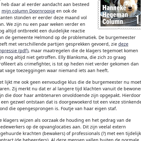
k heb daar al eerder aandacht aan besteed
n
mijn column Doornroosje
en ook de
ranten stonden er eerder deze maand vol
an. We zijn nu een paar weken verder en
og altijd ontbreekt een duidelijke reactie
an de gemeente Helmond op de problematiek. De burgemeester
eeft met verschillende partijen gesprekken gevoerd, zie
deze
mpressie (pdf)
, maar maatregelen die de klagers tegemoet komen
ijn nog altijd niet getroffen. Elly Blanksma, die zich zo graag
rofileert als crimefighter, is tot op heden niet verder gekomen dan
at vage toezeggingen waar niemand iets aan heeft.
et lijkt me ook geen eenvoudige klus die de burgemeester nu moe
laren. Zij merkt nu dat er al langere tijd klachten vanuit de bewone
ijn die door haar ambtenaren onvoldoende zijn opgepakt. Hierdoor
s een gezwel ontstaan dat is doorgewoekerd tot een vieze stinkend
ond die opengesprongen is. Foutje van haar eigen staf.
e klagers wijzen als oorzaak de houding en het gedrag van de
edewerkers op de opvanglocaties aan. Dit zijn veelal extern
ngehuurde krachten (bewakers) of professionals (?) met een tijdelijk
ontract (de beheerders). Al deze mensen vallen buiten de normale