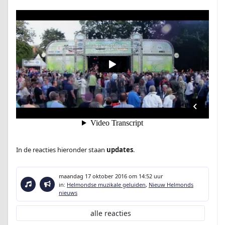
In de reacties hieronder staan
updates
.
maandag 17 oktober 2016
om 14:52 uur
in:
Helmondse muzikale geluiden
,
Nieuw Helmonds
nieuws
alle reacties