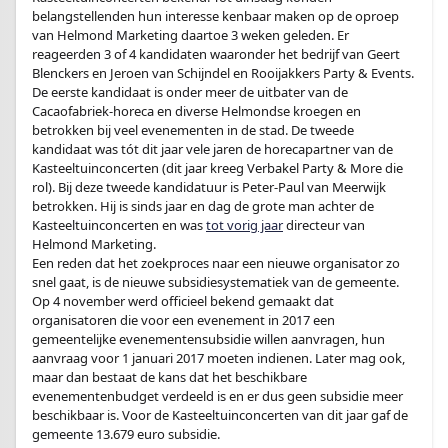
belangstellenden hun interesse kenbaar maken op de oproep
van Helmond Marketing daartoe 3 weken geleden. Er
reageerden 3 of 4 kandidaten waaronder het bedrijf van Geert
Blenckers en Jeroen van Schijndel en Rooijakkers Party & Events.
De eerste kandidaat is onder meer de uitbater van de
Cacaofabriek-horeca en diverse Helmondse kroegen en
betrokken bij veel evenementen in de stad. De tweede
kandidaat was tót dit jaar vele jaren de horecapartner van de
Kasteeltuinconcerten (dit jaar kreeg Verbakel Party & More die
rol). Bij deze tweede kandidatuur is Peter-Paul van Meerwijk
betrokken. Hij is sinds jaar en dag de grote man achter de
Kasteeltuinconcerten en was
tot vorig jaar
directeur van
Helmond Marketing.
Een reden dat het zoekproces naar een nieuwe organisator zo
snel gaat, is de nieuwe subsidiesystematiek van de gemeente.
Op 4 november werd officieel bekend gemaakt dat
organisatoren die voor een evenement in 2017 een
gemeentelijke evenementensubsidie willen aanvragen, hun
aanvraag voor 1 januari 2017 moeten indienen. Later mag ook,
maar dan bestaat de kans dat het beschikbare
evenementenbudget verdeeld is en er dus geen subsidie meer
beschikbaar is. Voor de Kasteeltuinconcerten van dit jaar gaf de
gemeente 13.679 euro subsidie.