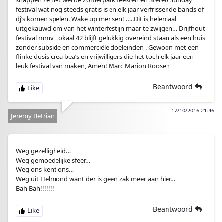
snappen ze het wel de Zomerpark feesten en Stereo Sunday
festival wat nog steeds gratis is en elk jaar verfrissende bands of
dj’s komen spelen. Wake up mensen! …..Dit is helemaal
uitgekauwd om van het winterfestijn maar te zwijgen… Drijfhout
festival mmv Lokaal 42 blijft gelukkig overeind staan als een huis
zonder subside en commerciële doeleinden . Gewoon met een
flinke dosis crea bea’s en vrijwilligers die het toch elk jaar een
leuk festival van maken, Amen! Marc Marion Roosen
Beantwoord
17/10/2016 21:46
Jeremy Betrian
Weg gezelligheid…
Weg gemoedelijke sfeer…
Weg ons kent ons…
Weg uit Helmond want der is geen zak meer aan hier…
Bah Bah!!!!!!!
Beantwoord