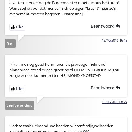
afzetten, sterker nog de Burgemeester moet die bus besturen!
Want stel je voor dat mensen zich op eigen “kracht” naar zo’n
evenement moeten begeven! [/sarcasme]
Beantwoord
18/10/2016 16:12
Bart
ik kan me nog goed herinneren als je vroeger helmond
binnenreed stond er een groot bord HELMOND GROEISTAD,nu
zou je er neer kunnen zetten HELMOND KNOEISTAD
Beantwoord
19/10/2016 08:24
veel veranderd
Slechte zaak Helmond. we hadden winter festijn,we hadden
kasteeltuin concerten.en nu massaal naar 040.