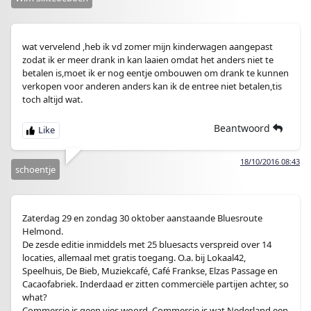
wat vervelend ,heb ik vd zomer mijn kinderwagen aangepast
zodat ik er meer drank in kan laaien omdat het anders niet te
betalen is,moet ik er nog eentje ombouwen om drank te kunnen
verkopen voor anderen anders kan ik de entree niet betalen,tis
toch altijd wat.
Beantwoord
18/10/2016 08:43
schoentje
Zaterdag 29 en zondag 30 oktober aanstaande Bluesroute
Helmond.
De zesde editie inmiddels met 25 bluesacts verspreid over 14
locaties, allemaal met gratis toegang. O.a. bij Lokaal42,
Speelhuis, De Bieb, Muziekcafé, Café Frankse, Elzas Passage en
Cacaofabriek. Inderdaad er zitten commerciële partijen achter, so
what?
Commercie is geen vies woord. Commercie is wat Nederland een