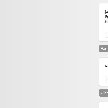
J
E
t
Hann
R
Yvon