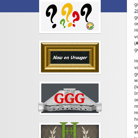
g
2
g
o
H
v
(
g
H
v
g
w
(
I
o
m
H
h
g
e