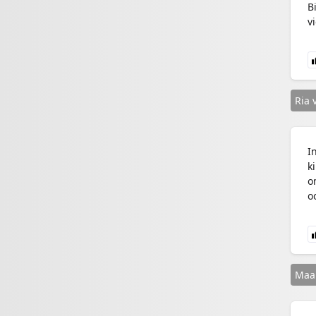
B
v
Ria 
I
k
o
o
Maar