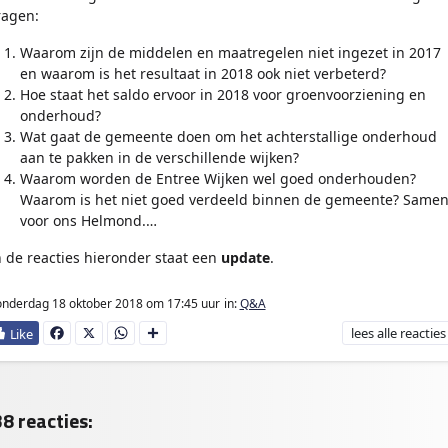
ragen:
Waarom zijn de middelen en maatregelen niet ingezet in 2017
en waarom is het resultaat in 2018 ook niet verbeterd?
Hoe staat het saldo ervoor in 2018 voor groenvoorziening en
onderhoud?
Wat gaat de gemeente doen om het achterstallige onderhoud
aan te pakken in de verschillende wijken?
Waarom worden de Entree Wijken wel goed onderhouden?
Waarom is het niet goed verdeeld binnen de gemeente? Same
voor ons Helmond.…
n de reacties hieronder staat een
update
.
nderdag 18 oktober 2018
om 17:45 uur
in:
Q&A
lees
alle reacties
Fa
X
W
D
ce
ha
e
bo
ts
l
ok
Ap
e
p
n
8 reacties: