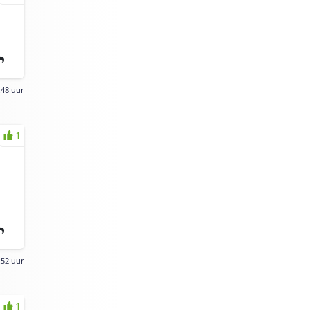
:48 uur
1
:52 uur
1