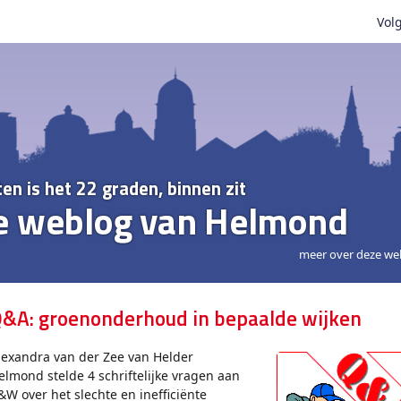
Volg
ten is het 22 graden, binnen zit
e weblog van Helmond
meer over deze we
&A: groenonderhoud in bepaalde wijken
lexandra van der Zee van Helder
elmond stelde 4 schriftelijke vragen aan
&W over het slechte en inefficiënte