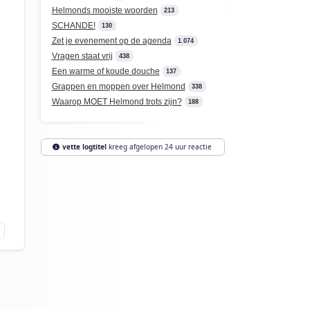
Helmonds mooiste woorden
213
SCHANDE!
130
Zet je evenement op de agenda
1.074
Vragen staat vrij
438
Een warme of koude douche
137
Grappen en moppen over Helmond
338
Waarop MOET Helmond trots zijn?
188
n
vette logtitel
kreeg afgelopen 24 uur reactie