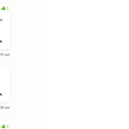
3
er
:31 uur
:35 uur
3