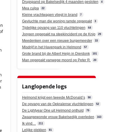
Drugspand op Bakelsedijk 4 maanden gesloten
4
Mea culpa
22
Kleine vrachtwagen vliegt in brand
7
Gevluchte man die woning ramde opgepakt
3
en
Tijdelijke opvang van 110 vluchtelingen
64
of
Jongen opgepakt na steekincident op de Knip
29
Meedenken over een nieuwe burgemeester
33
Misdrijf in het Havenpark in Helmond
57
n
Grote brand bij de Albert Heijn in Dierdonk
101
Man opgepakt vanwege moord op Peter R.
20
n
r
Langlopende logs
n
Helmond krijgt een tweede McDonald’s
90
De opvang van de Oekraïense vluchtelingen
52
De Lightyear One uit Helmond onthuld
79
Zwaargewonde vrouw Bakelsedijk overleden
163
Ik vind…
211
e
Lelijke plekken
81