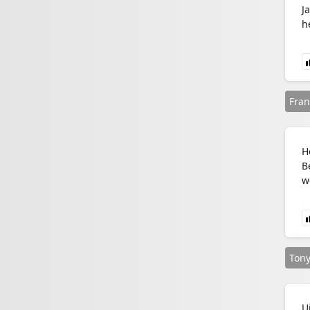
J
h
Fran
H
B
w
Tony
U