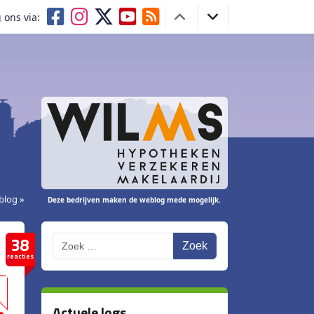
 ons via:
blog »
Deze bedrijven maken de weblog mede mogelijk.
38
Zoek
reacties
Actuele logs