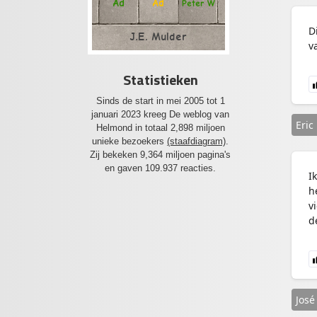
Ad
Ad
Peter W
D
J.E. Mulder
v
Statistieken
Sinds de start in mei 2005 tot 1
januari 2023 kreeg De weblog van
Eric
Helmond in totaal 2,898 miljoen
unieke bezoekers
(staafdiagram)
.
Zij bekeken 9,364 miljoen pagina's
en gaven 109.937 reacties.
I
h
v
d
José