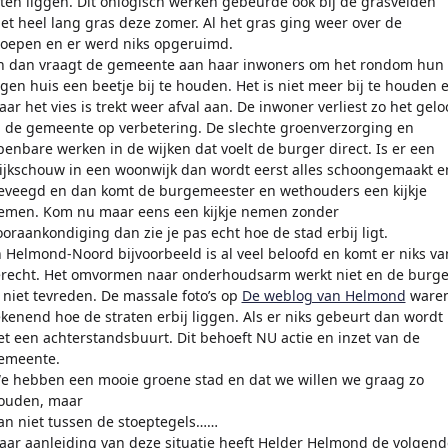
aten liggen. Dit onlogisch werken gebeurde ook bij de grasvelden
et heel lang gras deze zomer. Al het gras ging weer over de
toepen en er werd niks opgeruimd.
n dan vraagt de gemeente aan haar inwoners om het rondom hun
igen huis een beetje bij te houden. Het is niet meer bij te houden 
aar het vies is trekt weer afval aan. De inwoner verliest zo het gelo
n de gemeente op verbetering. De slechte groenverzorging en
penbare werken in de wijken dat voelt de burger direct. Is er een
ijkschouw in een woonwijk dan wordt eerst alles schoongemaakt e
eveegd en dan komt de burgemeester en wethouders een kijkje
emen. Kom nu maar eens een kijkje nemen zonder
ooraankondiging dan zie je pas echt hoe de stad erbij ligt.
n Helmond-Noord bijvoorbeeld is al veel beloofd en komt er niks va
erecht. Het omvormen naar onderhoudsarm werkt niet en de burge
s niet tevreden. De massale foto’s op
De weblog van Helmond
ware
ekenend hoe de straten erbij liggen. Als er niks gebeurt dan wordt
et een achterstandsbuurt. Dit behoeft NU actie en inzet van de
emeente.
e hebben een mooie groene stad en dat we willen we graag zo
ouden, maar
an niet tussen de stoeptegels……
aar aanleiding van deze situatie heeft Helder Helmond de volgend