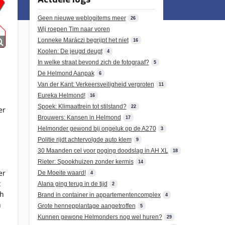
Geen nieuwe weblogitems meer
26
Wij roepen Tim naar voren
Lonneke Maráczi begrijpt het niet
16
Koolen: De jeugd deugt
4
In welke straat bevond zich de fotograaf?
5
De Helmond Aanpak
6
Van der Kant: Verkeersveiligheid vergroten
11
Eureka Helmond!
16
Spoek: Klimaattrein tot stilstand?
22
er
Brouwers: Kansen in Helmond
17
Helmonder gewond bij ongeluk op de A270
3
Politie rijdt achtervolgde auto klem
9
30 Maanden cel voor poging doodslag in AH XL
18
Rieter: Spookhuizen zonder kermis
14
er
De Moeite waard!
4
t
Alana ging terug in de tijd
2
ch
Brand in container in appartementencomplex
4
n
Grote hennepplantage aangetroffen
5
Kunnen gewone Helmonders nog wel huren?
29