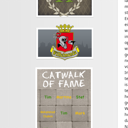
l
m
s
E
e
w
i
o
w
g
n
v
I
CATWALK
t
OF FAME
i
t
h
Stef
Tim
Martina
g
W
Mohammed
Tim
Mark
h
Chahim
d
N