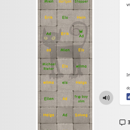
Mien
Stapper
dartjan
v
Erik
Hein
Els
Ad
Erik
Ad
Mien
Els
ad
Michael
Els
wilma
Rieter
I
Helga
els
wilma
do
fr@ boy
Ellen
Ad
slim
Solveg
Ad
Helga
3