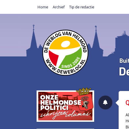
Home
Archief
Tip de redactie
Bui
D
Q
A
H
B