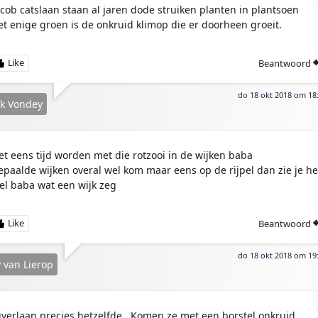
acob catslaan staan al jaren dode struiken planten in plantsoen
et enige groen is de onkruid klimop die er doorheen groeit.
Beantwoord
do 18 okt 2018 om 18
k Vondey
et eens tijd worden met die rotzooi in de wijken baba
epaalde wijken overal wel kom maar eens op de rijpel dan zie je he
el baba wat een wijk zeg
Beantwoord
do 18 okt 2018 om 19
 van Lierop
iverlaan precies hetzelfde . Komen ze met een borstel onkruid