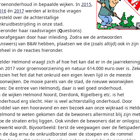
roenonderhoud in bepaalde wijken. In
2015
,
016
én
2017
werden al kritische vragen
esteld over de achterstallige
nkruidbestrijding in onze stad.
ieronder haar raadsvragen (
Q
uestions)
oorafgegaan door haar inleiding. Zodra we de antwoorden
A
nswers) van B&W hebben, plaatsen we die (zoals altijd) ook in zijn
eheel in de reacties hieronder.
elder Helmond vraagt zich af hoe het kan dat er in de jaarrekening
an 2017 voor groenvoorziening en natuur 614.000 euro over is. Zek
ezien het feit dat het onkruid een eigen leven lijd in de meeste
oonwijken. De mooie parels van de stad, de nieuwe woonwijken
lees: De entree van Helmond), daar is wel goed onderhoud.
n de wijken Helmond Noord, Dierdonk, Rijpelberg etc. is het
nderhoud erg slecht. Hier is veel achterstallig onderhoud. Door
iddel van een hooravond en een bezoek aan onze wijkraad is Held
elmond te weten gekomen dat de bewoners allerminst blij zijn me
oe de straten erbij liggen. Ook vinden de bewoners dat er onlogis
ewerkt wordt. Bijvoorbeeld: Eerst de veegwagen over de fietspade
n de dag erna de onkruidborstel over de stoepen en de rommel