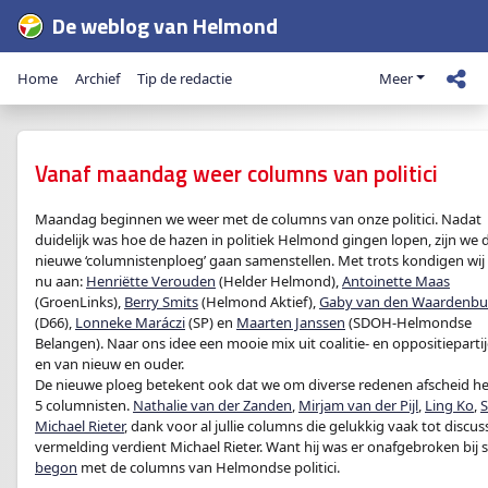
De weblog van Helmond
Home
Archief
Tip de redactie
Meer
Vanaf maandag weer columns van politici
Maandag beginnen we weer met de columns van onze politici. Nadat
duidelijk was hoe de hazen in politiek Helmond gingen lopen, zijn we 
nieuwe ‘columnistenploeg’ gaan samenstellen. Met trots kondigen wij
nu aan:
Henriëtte Verouden
(Helder Helmond),
Antoinette Maas
(GroenLinks),
Berry Smits
(Helmond Aktief),
Gaby van den Waardenbu
(D66),
Lonneke Maráczi
(SP) en
Maarten Janssen
(SDOH-Helmondse
Belangen). Naar ons idee een mooie mix uit coalitie- en oppositieparti
en van nieuw en ouder.
De nieuwe ploeg betekent ook dat we om diverse redenen afscheid
5 columnisten.
Nathalie van der Zanden
,
Mirjam van der Pijl
,
Ling Ko
,
S
Michael Rieter
, dank voor al jullie columns die gelukkig vaak tot discus
vermelding verdient Michael Rieter. Want hij was er onafgebroken bij 
begon
met de columns van Helmondse politici.