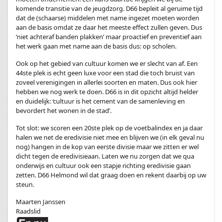
komende transitie van de jeugdzorg. D66 bepleit al geruime tijd
dat de (schaarse) middelen met name ingezet moeten worden
aan de basis omdat ze daar het meeste effect zullen geven. Dus
‘niet achteraf banden plakken’ maar proactief en preventief aan
het werk gaan met name aan de basis dus: op scholen.
Ook op het gebied van cultuur komen we er slecht van af. Een
44ste plek is echt geen luxe voor een stad die toch bruist van
zoveel verenigingen in allerlei soorten en maten. Dus ook hier
hebben we nog werk te doen. D66 is in dit opzicht altijd helder
en duidelijk: ‘cultuur is het cement van de samenleving en
bevordert het wonen in de stad’.
Tot slot: we scoren een 20ste plek op de voetbalindex en ja daar
halen we net de eredivisie niet mee en blijven we (in elk geval nu
nog) hangen in de kop van eerste divisie maar we zitten er wel
dicht tegen de eredivisieaan. Laten we nu zorgen dat we qua
onderwijs en cultuur ook een stapje richting eredivisie gaan
zetten. D66 Helmond wil dat graag doen en rekent daarbij op uw
steun.
Maarten Janssen
Raadslid