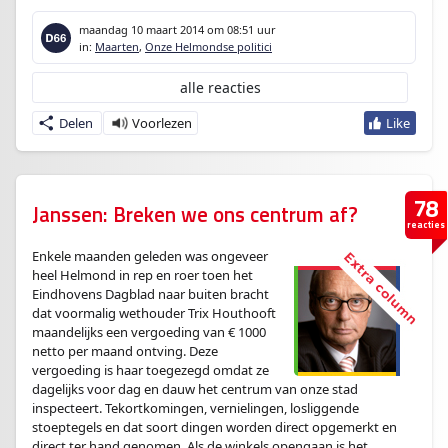
maandag 10 maart 2014
om 08:51 uur
in:
Maarten
,
Onze Helmondse politici
alle reacties
Delen
78
Janssen: Breken we ons centrum af?
reacties
Enkele maanden geleden was ongeveer
heel Helmond in rep en roer toen het
Eindhovens Dagblad naar buiten bracht
dat voormalig wethouder Trix Houthooft
maandelijks een vergoeding van € 1000
netto per maand ontving. Deze
vergoeding is haar toegezegd omdat ze
dagelijks voor dag en dauw het centrum van onze stad
inspecteert. Tekortkomingen, vernielingen, losliggende
stoeptegels en dat soort dingen worden direct opgemerkt en
direct ter hand genomen. Als de winkels opengaan is het