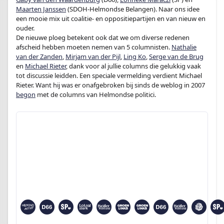
Maarten Janssen
(SDOH-Helmondse Belangen). Naar ons idee
een mooie mix uit coalitie- en oppositiepartijen en van nieuw en
ouder.
De nieuwe ploeg betekent ook dat we om diverse redenen
afscheid hebben moeten nemen van 5 columnisten.
Nathalie
van der Zanden
,
Mirjam van der Pijl
,
Ling Ko
,
Serge van de Brug
en
Michael Rieter
, dank voor al jullie columns die gelukkig vaak
tot discussie leidden. Een speciale vermelding verdient Michael
Rieter. Want hij was er onafgebroken bij sinds de weblog in 2007
begon
met de columns van Helmondse politici.