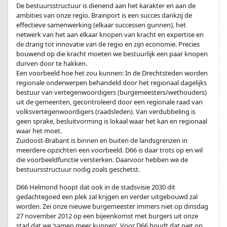
De bestuursstructuur is dienend aan het karakter en aan de
ambities van onze regio. Brainport is een succes dankzij de
effectieve samenwerking (elkaar successen gunnen), het
netwerk van het aan elkaar knopen van kracht en expertise en
de drang tot innovatie van de regio en zijn economie. Precies
bouwend op die kracht moeten we bestuurlijk een paar knopen
durven door te hakken.
Een voorbeeld hoe het zou kunnen: In de Drechtsteden worden
regionale onderwerpen behandeld door het regionaal dagelijks
bestuur van vertegenwoordigers (burgemeesters/wethouders)
uit de gemeenten, gecontroleerd door een regionale raad van
volksvertegenwoordigers (raadsleden). Van verdubbeling is
geen sprake, besluitvorming is lokaal waar het kan en regionaal
waar het moet.
Zuidoost-Brabant is binnen en buiten de landsgrenzen in
meerdere opzichten een voorbeeld. D66 is daar trots op en wil
die voorbeeldfunctie versterken. Daarvoor hebben we de
bestuursstructuur nodig zoals geschetst.
D66 Helmond hoopt dat ook in de stadsvisie 2030 dit
gedachtegoed een plek zal krijgen en verder uitgebouwd zal
worden. Zei onze nieuwe burgemeester immers niet op dinsdag
27 november 2012 op een bijeenkomst met burgers uit onze
stad dat we ‘samen meer kunnen’. Voor D66 houdt dat niet op