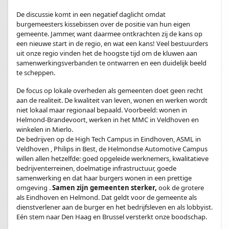
De discussie komt in een negatief daglicht omdat
burgemeesters kissebissen over de positie van hun eigen
gemeente. Jammer, want daarmee ontkrachten zij de kans op
een nieuwe start in de regio, en wat een kans! Veel bestuurders
uit onze regio vinden het de hoogste tijd om de kluwen aan
samenwerkingsverbanden te ontwarren en een duidelijk beeld
te scheppen.
De focus op lokale overheden als gemeenten doet geen recht
aan de realiteit. De kwaliteit van leven, wonen en werken wordt
niet lokaal maar regionaal bepaald. Voorbeeld: wonen in
Helmond-Brandevoort, werken in het MMC in Veldhoven en
winkelen in Mierlo.
De bedrijven op de High Tech Campus in Eindhoven, ASML in
Veldhoven , Philips in Best, de Helmondse Automotive Campus
willen allen hetzelfde: goed opgeleide werknemers, kwalitatieve
bedrijventerreinen, doelmatige infrastructuur, goede
samenwerking en dat haar burgers wonen in een prettige
omgeving .
Samen zijn gemeenten sterker,
ook de grotere
als Eindhoven en Helmond. Dat geldt voor de gemeente als
dienstverlener aan de burger en het bedrijfsleven en als lobbyist.
Eén stem naar Den Haag en Brussel versterkt onze boodschap.