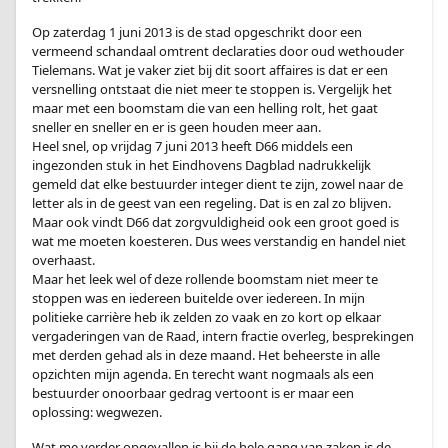
Op zaterdag 1 juni 2013 is de stad opgeschrikt door een
vermeend schandaal omtrent declaraties door oud wethouder
Tielemans. Wat je vaker ziet bij dit soort affaires is dat er een
versnelling ontstaat die niet meer te stoppen is. Vergelijk het
maar met een boomstam die van een helling rolt, het gaat
sneller en sneller en er is geen houden meer aan.
Heel snel, op vrijdag 7 juni 2013 heeft D66 middels een
ingezonden stuk in het Eindhovens Dagblad nadrukkelijk
gemeld dat elke bestuurder integer dient te zijn, zowel naar de
letter als in de geest van een regeling. Dat is en zal zo blijven.
Maar ook vindt D66 dat zorgvuldigheid ook een groot goed is
wat me moeten koesteren. Dus wees verstandig en handel niet
overhaast.
Maar het leek wel of deze rollende boomstam niet meer te
stoppen was en iedereen buitelde over iedereen. In mijn
politieke carrière heb ik zelden zo vaak en zo kort op elkaar
vergaderingen van de Raad, intern fractie overleg, besprekingen
met derden gehad als in deze maand. Het beheerste in alle
opzichten mijn agenda. En terecht want nogmaals als een
bestuurder onoorbaar gedrag vertoont is er maar een
oplossing: wegwezen.
Wat me verder opgevallen is bij de hele gang van zaken is de