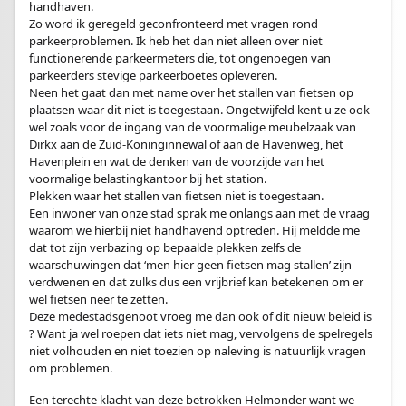
handhaven.
Zo word ik geregeld geconfronteerd met vragen rond
parkeerproblemen. Ik heb het dan niet alleen over niet
functionerende parkeermeters die, tot ongenoegen van
parkeerders stevige parkeerboetes opleveren.
Neen het gaat dan met name over het stallen van fietsen op
plaatsen waar dit niet is toegestaan. Ongetwijfeld kent u ze ook
wel zoals voor de ingang van de voormalige meubelzaak van
Dirkx aan de Zuid-Koninginnewal of aan de Havenweg, het
Havenplein en wat de denken van de voorzijde van het
voormalige belastingkantoor bij het station.
Plekken waar het stallen van fietsen niet is toegestaan.
Een inwoner van onze stad sprak me onlangs aan met de vraag
waarom we hierbij niet handhavend optreden. Hij meldde me
dat tot zijn verbazing op bepaalde plekken zelfs de
waarschuwingen dat ‘men hier geen fietsen mag stallen’ zijn
verdwenen en dat zulks dus een vrijbrief kan betekenen om er
wel fietsen neer te zetten.
Deze medestadsgenoot vroeg me dan ook of dit nieuw beleid is
? Want ja wel roepen dat iets niet mag, vervolgens de spelregels
niet volhouden en niet toezien op naleving is natuurlijk vragen
om problemen.
Een terechte klacht van deze betrokken Helmonder want we