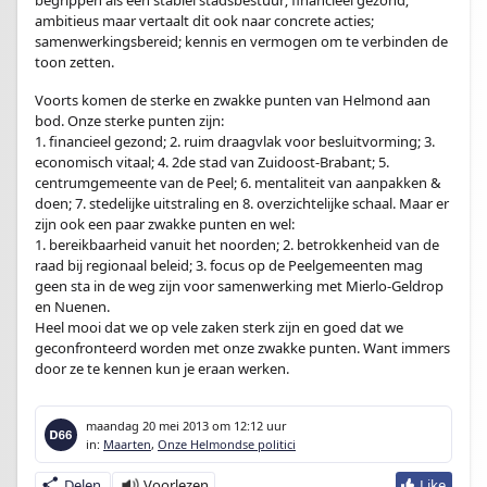
begrippen als een stabiel stadsbestuur; financieel gezond;
ambitieus maar vertaalt dit ook naar concrete acties;
samenwerkingsbereid; kennis en vermogen om te verbinden de
toon zetten.
Voorts komen de sterke en zwakke punten van Helmond aan
bod. Onze sterke punten zijn:
1. financieel gezond; 2. ruim draagvlak voor besluitvorming; 3.
economisch vitaal; 4. 2de stad van Zuidoost-Brabant; 5.
centrumgemeente van de Peel; 6. mentaliteit van aanpakken &
doen; 7. stedelijke uitstraling en 8. overzichtelijke schaal. Maar er
zijn ook een paar zwakke punten en wel:
1. bereikbaarheid vanuit het noorden; 2. betrokkenheid van de
raad bij regionaal beleid; 3. focus op de Peelgemeenten mag
geen sta in de weg zijn voor samenwerking met Mierlo-Geldrop
en Nuenen.
Heel mooi dat we op vele zaken sterk zijn en goed dat we
geconfronteerd worden met onze zwakke punten. Want immers
door ze te kennen kun je eraan werken.
maandag 20 mei 2013
om 12:12 uur
in:
Maarten
,
Onze Helmondse politici
Delen