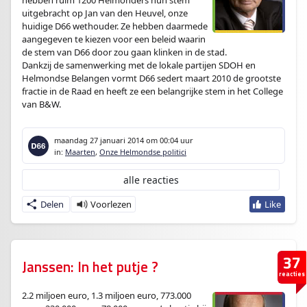
hebben ruim 1200 Helmonders hun stem
uitgebracht op Jan van den Heuvel, onze
huidige D66 wethouder. Ze hebben daarmede
aangegeven te kiezen voor een beleid waarin
de stem van D66 door zou gaan klinken in de stad.
Dankzij de samenwerking met de lokale partijen SDOH en
Helmondse Belangen vormt D66 sedert maart 2010 de grootste
fractie in de Raad en heeft ze een belangrijke stem in het College
van B&W.
maandag 27 januari 2014
om 00:04 uur
in:
Maarten
,
Onze Helmondse politici
alle reacties
Delen
37
Janssen: In het putje ?
reacties
2.2 miljoen euro, 1.3 miljoen euro, 773.000