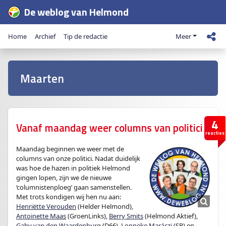
De weblog van Helmond
Home
Archief
Tip de redactie
Meer
Maarten
4
Vanaf maandag weer columns van politici
reacties
Maandag beginnen we weer met de
columns van onze politici. Nadat duidelijk
was hoe de hazen in politiek Helmond
gingen lopen, zijn we de nieuwe
‘columnistenploeg’ gaan samenstellen.
Met trots kondigen wij hen nu aan:
Henriëtte Verouden
(Helder Helmond),
Antoinette Maas
(GroenLinks),
Berry Smits
(Helmond Aktief),
Gaby van den Waardenburg
(D66),
Lonneke Maráczi
(SP) en