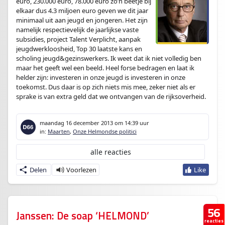
euro, 230.000 euro, 78.000 euro zo’n beetje bij
elkaar dus 4.3 miljoen euro geven we dit jaar
minimaal uit aan jeugd en jongeren. Het zijn
namelijk respectievelijk de jaarlijkse vaste
subsidies, project Talent Verplicht, aanpak
jeugdwerkloosheid, Top 30 laatste kans en
scholing jeugd&gezinswerkers. Ik weet dat ik niet volledig ben
maar het geeft wel een beeld. Heel forse bedragen en laat ik
helder zijn: investeren in onze jeugd is investeren in onze
toekomst. Dus daar is op zich niets mis mee, zeker niet als er
sprake is van extra geld dat we ontvangen van de rijksoverheid.
maandag 16 december 2013
om 14:39 uur
in:
Maarten
,
Onze Helmondse politici
alle reacties
Delen
56
Janssen: De soap ‘HELMOND’
reacties