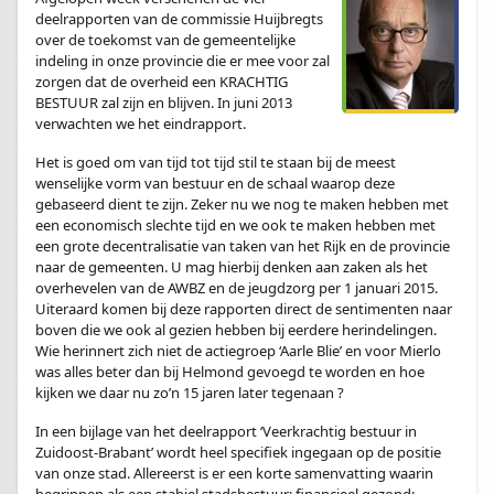
deelrapporten van de commissie Huijbregts
over de toekomst van de gemeentelijke
indeling in onze provincie die er mee voor zal
zorgen dat de overheid een KRACHTIG
BESTUUR zal zijn en blijven. In juni 2013
verwachten we het eindrapport.
Het is goed om van tijd tot tijd stil te staan bij de meest
wenselijke vorm van bestuur en de schaal waarop deze
gebaseerd dient te zijn. Zeker nu we nog te maken hebben met
een economisch slechte tijd en we ook te maken hebben met
een grote decentralisatie van taken van het Rijk en de provincie
naar de gemeenten. U mag hierbij denken aan zaken als het
overhevelen van de AWBZ en de jeugdzorg per 1 januari 2015.
Uiteraard komen bij deze rapporten direct de sentimenten naar
boven die we ook al gezien hebben bij eerdere herindelingen.
Wie herinnert zich niet de actiegroep ‘Aarle Blie’ en voor Mierlo
was alles beter dan bij Helmond gevoegd te worden en hoe
kijken we daar nu zo’n 15 jaren later tegenaan ?
In een bijlage van het deelrapport ‘Veerkrachtig bestuur in
Zuidoost-Brabant’ wordt heel specifiek ingegaan op de positie
van onze stad. Allereerst is er een korte samenvatting waarin