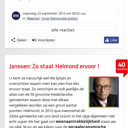
maandag 23 september 2013
om 00:02 uur
in:
Maarten
,
Onze Helmondse politici
alle reacties
Delen
40
Janssen: Zo staat Helmond ervoor !
reacties
U kent ze natuurlijk wel die lijstjes en
overzichten waarin men kan zien hoe iets
ervoor staat. Zo verschijnt er ook jaarlijks de
atlas van de 50 grootste Nederlandse
gemeenten waarin deze met elkaar
vergeleken worden op een groot aantal
punten. Helmond, in 2012 qua inwonertal de
33ste gemeente van ons land scoort in het rijtje algemeen niet
echt super. Als het gaat om
woonaantrekkelijkheid
staan we
op plek 36 en als we kijken naar de
sociaaleconomische