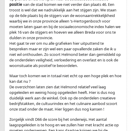
positie
van de stad komen we niet verder dan plaats 46. Een
troost is wel dat we nadrukkelijk aan het stijgen zijn. We staan
op de 6de plaats bij de stijgers van de woonaantrekkelijkheid
waarbij we in onze provincie alleen ‘s-Hertogenbosch voor
moeten laten gaan en bij de sociaaleconomische index halen we
plek 16 van de stijgers en hoeven we alleen Breda voor ons te
dulden in onze provincie.
Het gaat te ver om nu alle grafieken hier uitputtend te
bespreken maar er zijn wel een paar opvallende zaken die ik u
niet wil onthouden. Zo scoort Helmond beter dan gemiddeld op
de onderdelen veiligheid, verloedering en overlast en is ook de
woonsituatie als positief te beoordelen.
Maar toch komen we in totaal niet echt op een hoge plek en hoe
kan dat nu ?
De overzichten laten zien dat Helmond relatief veel laag
opgeleiden en weinig hoog opgeleiden heeft. Hier is dus nog
duidelijk werk aan de winkel. Ook op de onderdelen creatieve
bedrijfstakken, de cultuurindex en het culinaire aanbod scoort
onze stad onder de maat. Hier liggen dus nog kansen !
Zorgelijk vindt D66 de score bij het onderwijs. Het aantal
laagopgeleiden is te hoog en we zullen hier met kracht actie op
moeten ondernemen. Een kans daartoe krijgen we bij de