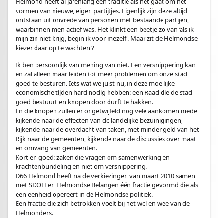
Helmond heeft al jarenlang een traditie als het gaat om het
vormen van nieuwe, eigen partijtjes. Eigenlijk zijn deze altijd
ontstaan uit onvrede van personen met bestaande partijen,
waarbinnen men actief was. Het klinkt een beetje zo van ‘als ik
mijn zin niet krijg, begin ik voor mezelf’. Maar zit de Helmondse
kiezer daar op te wachten ?
Ik ben persoonlijk van mening van niet. Een versnippering kan
en zal alleen maar leiden tot meer problemen om onze stad
goed te besturen. Iets wat we juist nu, in deze moeilijke
economische tijden hard nodig hebben: een Raad die de stad
goed bestuurt en knopen door durft te hakken.
En die knopen zullen er ongetwijfeld nog vele aankomen mede
kijkende naar de effecten van de landelijke bezuinigingen,
kijkende naar de overdacht van taken, met minder geld van het
Rijk naar de gemeenten, kijkende naar de discussies over maat
en omvang van gemeenten.
Kort en goed: zaken die vragen om samenwerking en
krachtenbundeling en niet om versnippering.
D66 Helmond heeft na de verkiezingen van maart 2010 samen
met SDOH en Helmondse Belangen één fractie gevormd die als
een eenheid opereert in de Helmondse politiek.
Een fractie die zich betrokken voelt bij het wel en wee van de
Helmonders.