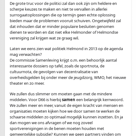
De grote truc voor de politici zal dan ook zijn om heldere en
scherpe keuzes te maken en niet te vervallen in allerlei
surrogaatoplossingen die op termijn geen echte oplossing
bieden maar de problemen vooruit schuiven. Ongetwijfeld zal
dat inhouden dat er minder populaire besluiten genomen
dienen te worden en dat niet elke Helmonder of Helmondse
vereniging zal krijgen wat ze graag wil.
Laten we eens zien wat politiek Helmond in 2013 op de agenda
mag verwachten?
De commissie Samenleving krijgt o.m. een behoorlijk aantal
interessante dossiers op tafel, zoals de sportnota, de
cultuurnota, de gevolgen van decentralisatie van
overheidsgelden bij onder meer de jeugdzorg, WMO, het nieuwe
theater en zo meer.
We zullen dus slimmer om moeten gaan met de mindere
middelen. Voor D66 is hierbij
samen
een belangrijk kernwoord.
We zullen meer en meer, vanuit de eigen kracht van mensen en
organisaties moeten kijken hoe we door samen te werken de
schaarse middelen zo optimaal mogelijk kunnen inzetten. En ja
dan mogen we ons afvragen of we nog zoveel
sportverenigingen in de benen moeten houden met
gemeentelijke subsidie? Kunnen we geen partners vinden om