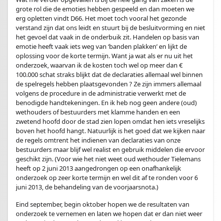
grote rol die de emoties hebben gespeeld en dan moeten we
erg opletten vindt D66. Het moet toch vooral het gezonde
verstand zijn dat ons leidt en stuurt bij de besluitvorming en niet
het gevoel dat vaak in de onderbuik zit. Handelen op basis van
emotie heeft vaak iets weg van ‘banden plakken’ en lijkt de
oplossing voor de korte termijn. Want ja wat als er nu uit het
onderzoek, waarvan ik de kosten toch wel op meer dan €
100.000 schat straks blijkt dat de declaraties allemaal wel binnen
de spelregels hebben plaatsgevonden ? Ze zijn immers allemaal
volgens de procedure in de administratie verwerkt met de
benodigde handtekeningen. En ik heb nog geen andere (oud)
wethouders of bestuurders met klamme handen en een
zwetend hoofd door de stad zien lopen omdat hen iets vreselijks
boven het hoofd hangt. Natuurlijk is het goed dat we kijken naar
de regels omtrent het indienen van declaraties van onze
bestuurders maar blijf wel realist en gebruik middelen die ervoor
geschikt zijn. (Voor wie het niet weet oud wethouder Tielemans
heeft op 2 juni 2013 aangedrongen op een onafhankelijk
onderzoek op zeer korte termijn en wel dit af te ronden voor 6
juni 2013, de behandeling van de voorjaarsnota.)
Eind september, begin oktober hopen we de resultaten van
onderzoek te vernemen en laten we hopen dat er dan niet weer