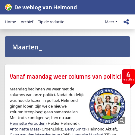
De weblog van Helmond
Home
Archief
Tip de redactie
Meer
Maarten_
4
Vanaf maandag weer columns van politici
reacties
Maandag beginnen we weer met de
columns van onze politici. Nadat duidelijk
was hoe de hazen in politiek Helmond
gingen lopen, zijn we de nieuwe
‘columnistenploeg’ gaan samenstellen.
Met trots kondigen wij hen nu aan:
Henriëtte Verouden
(Helder Helmond),
Antoinette Maas
(GroenLinks),
Berry Smits
(Helmond Aktief),
Gaby van den Waardenburg
(D66),
Lonneke Maráczi
(SP) en