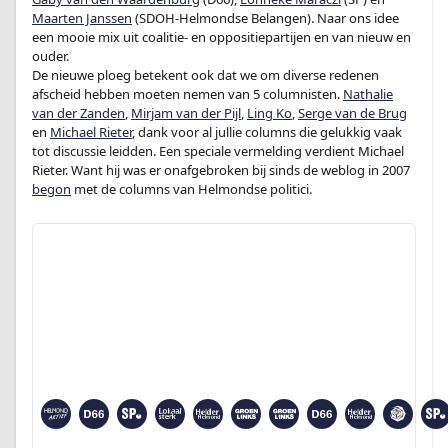
Maarten Janssen
(SDOH-Helmondse Belangen). Naar ons idee
een mooie mix uit coalitie- en oppositiepartijen en van nieuw en
ouder.
De nieuwe ploeg betekent ook dat we om diverse redenen
afscheid hebben moeten nemen van 5 columnisten.
Nathalie
van der Zanden
,
Mirjam van der Pijl
,
Ling Ko
,
Serge van de Brug
en
Michael Rieter
, dank voor al jullie columns die gelukkig vaak
tot discussie leidden. Een speciale vermelding verdient Michael
Rieter. Want hij was er onafgebroken bij sinds de weblog in 2007
begon
met de columns van Helmondse politici.