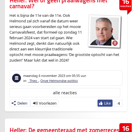
Heller: Wel of géén praalwagens met
16
carnaval?
reacties
Het is bijna de 11e van de 11e. Ook
Helmond zal zich vanaf die datum weer
serieus gaan voorbereiden op het mooie
Carnavalsfeest, dat formeel op zondag 11
februari 2024 van start zal gaan. Wie
Helmond zegt, denkt dan natuurlijk ook
direct aan een kleurrijke traditionele
optocht met mooie praalwagens: ‘De grootste optocht van het
zuiden!’ Maar lukt dat wel in 2024?
maandag 6 november 2023
om 05:55 uur
in:
_Theo_
,
Onze Helmondse politici
alle reacties
4
Delen
16
Heller: De gemeenteraad met zomerreces