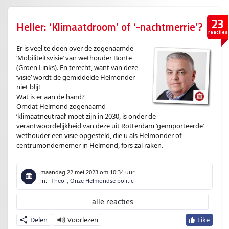
23
Heller: ‘Klimaatdroom’ of ‘-nachtmerrie’?
reacties
Er is veel te doen over de zogenaamde
‘Mobiliteitsvisie’ van wethouder Bonte
(Groen Links). En terecht, want van deze
‘visie’ wordt de gemiddelde Helmonder
niet blij!
Wat is er aan de hand?
Omdat Helmond zogenaamd
‘klimaatneutraal’ moet zijn in 2030, is onder de
verantwoordelijkheid van deze uit Rotterdam ‘geïmporteerde’
wethouder een visie opgesteld, die u als Helmonder of
centrumondernemer in Helmond, fors zal raken.
maandag 22 mei 2023
om 10:34 uur
in:
_Theo_
,
Onze Helmondse politici
alle reacties
Delen