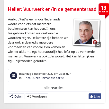
13
Heller: Vuurwerk en/in de gemeenteraad
reacties
‘Ambiguïteit’ is een mooi Nederlands
woord voor iets dat meerdere
betekenissen kan hebben. In ons
taalgebruik komen we veel van die
woorden tegen. De laatste tijd hebben we
daar ook in de media meerdere
voorbeelden van voorbij zien komen en
wie het uitkomt legt het natuurlijk het liefst op de verkeerde
manier uit. Vuurwerk is ook zo’n woord. Het kan letterlijk en
figuurlijk worden gebruikt.
maandag 5 december 2022
om 05:55 uur
in:
_Theo_
,
Onze Helmondse politici
alle reacties
Delen