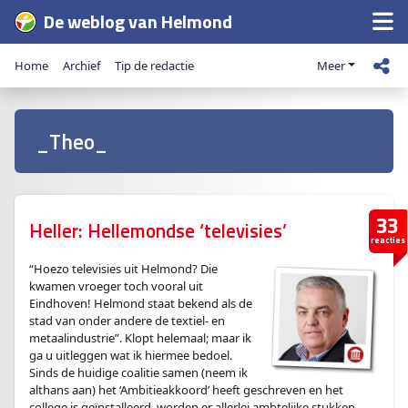
De weblog van Helmond
Home
Archief
Tip de redactie
Meer
_Theo_
33
Heller: Hellemondse ‘televisies’
reacties
“Hoezo televisies uit Helmond? Die
kwamen vroeger toch vooral uit
Eindhoven! Helmond staat bekend als de
stad van onder andere de textiel- en
metaalindustrie”. Klopt helemaal; maar ik
ga u uitleggen wat ik hiermee bedoel.
Sinds de huidige coalitie samen (neem ik
althans aan) het ‘Ambitieakkoord’ heeft geschreven en het
college is geïnstalleerd, worden er allerlei ambtelijke stukken