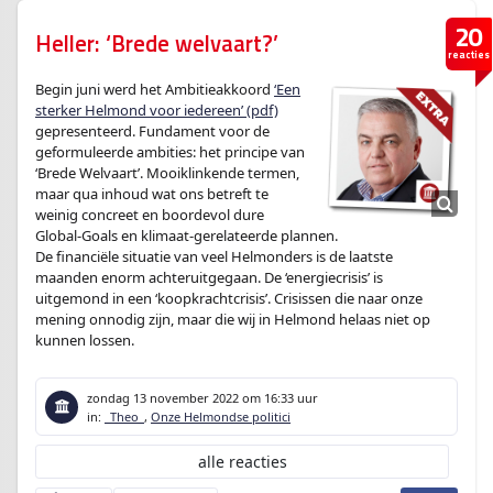
20
Heller: ‘Brede welvaart?’
reacties
Begin juni werd het Ambitieakkoord
‘Een
sterker Helmond voor iedereen’ (pdf)
gepresenteerd. Fundament voor de
geformuleerde ambities: het principe van
‘Brede Welvaart’. Mooiklinkende termen,
maar qua inhoud wat ons betreft te
weinig concreet en boordevol dure
Global-Goals en klimaat-gerelateerde plannen.
De financiële situatie van veel Helmonders is de laatste
maanden enorm achteruitgegaan. De ‘energiecrisis’ is
uitgemond in een ‘koopkrachtcrisis’. Crisissen die naar onze
mening onnodig zijn, maar die wij in Helmond helaas niet op
kunnen lossen.
zondag 13 november 2022
om 16:33 uur
in:
_Theo_
,
Onze Helmondse politici
alle reacties