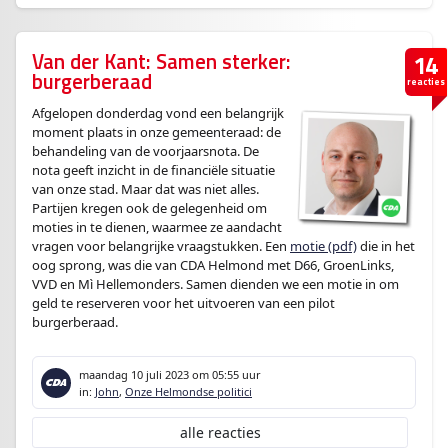
Van der Kant: Samen sterker:
14
burgerberaad
reacties
Afgelopen donderdag vond een belangrijk
moment plaats in onze gemeenteraad: de
behandeling van de voorjaarsnota. De
nota geeft inzicht in de financiële situatie
van onze stad. Maar dat was niet alles.
Partijen kregen ook de gelegenheid om
moties in te dienen, waarmee ze aandacht
vragen voor belangrijke vraagstukken. Een
motie (pdf)
die in het
oog sprong, was die van CDA Helmond met D66, GroenLinks,
VVD en Mì Hellemonders. Samen dienden we een motie in om
geld te reserveren voor het uitvoeren van een pilot
burgerberaad.
maandag 10 juli 2023
om 05:55 uur
in:
John
,
Onze Helmondse politici
alle reacties