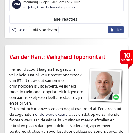
maandag 17 april 2023
om 05:55 uur
in:
John
,
Onze Helmondse politici
alle reacties
Delen
10
Van der Kant: Veiligheid topprioriteit
reacties
Helmond scoort laag als het gaat om
veiligheid. Dat blijkt uit recent onderzoek
van RTL Nieuws dat samen met
criminologen is uitgevoerd. Veiligheid
moet in Helmond topprioriteit krijgen om
een aantrekkelijke en leefbare stad te zijn
en te blijven.
Er tekent zich in onze stad een negatieve trend af. Een greep uit
de zogeheten ‘
onderwereldkaart
’ laat zien dat op verschillende
fronten werk aan de winkel is. Zo vinden meer diefstallen en
inbraken plaats dan gemiddeld in Nederland, zijn er meer
politieregistraties van overlast door dakloze personen, verwarde