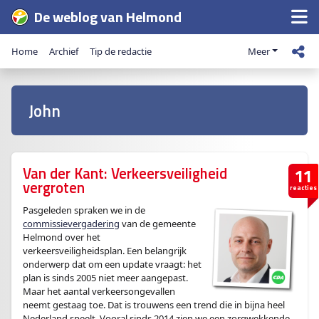
De weblog van Helmond
Home
Archief
Tip de redactie
Meer
John
Van der Kant: Verkeersveiligheid
11
vergroten
reacties
Pasgeleden spraken we in de
commissievergadering
van de gemeente
Helmond over het
verkeersveiligheidsplan. Een belangrijk
onderwerp dat om een update vraagt: het
plan is sinds 2005 niet meer aangepast.
Maar het aantal verkeersongevallen
neemt gestaag toe. Dat is trouwens een trend die in bijna heel
Nederland speelt. Vooral sinds 2014 zien we een zorgwekkende