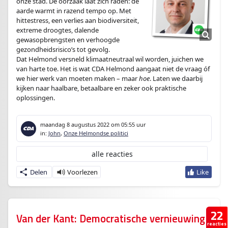
onze stad. De oorzaak laat zich raden: de
aarde warmt in razend tempo op. Met
hittestress, een verlies aan biodiversiteit,
extreme droogtes, dalende
gewasopbrengsten en verhoogde
gezondheidsrisico’s tot gevolg.
Dat Helmond versneld klimaatneutraal wil worden, juichen we
van harte toe. Het is wat CDA Helmond aangaat niet de vraag óf
we hier werk van moeten maken – maar
hoe
. Laten we daarbij
kijken naar haalbare, betaalbare en zeker ook praktische
oplossingen.
maandag 8 augustus 2022
om 05:55 uur
in:
John
,
Onze Helmondse politici
alle reacties
Delen
22
Van der Kant: Democratische vernieuwing
reacties