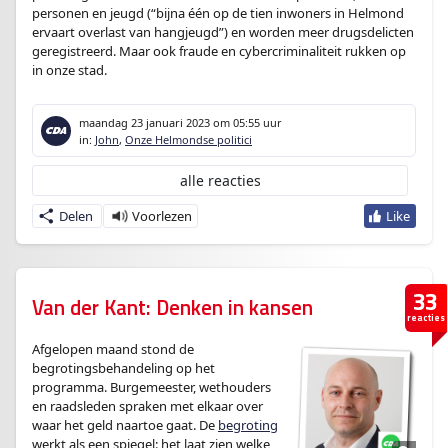
personen en jeugd (“bijna één op de tien inwoners in Helmond
ervaart overlast van hangjeugd”) en worden meer drugsdelicten
geregistreerd. Maar ook fraude en cybercriminaliteit rukken op
in onze stad.
maandag 23 januari 2023
om 05:55 uur
in:
John
,
Onze Helmondse politici
alle reacties
Delen
33
Van der Kant: Denken in kansen
reacties
Afgelopen maand stond de
begrotingsbehandeling op het
programma. Burgemeester, wethouders
en raadsleden spraken met elkaar over
waar het geld naartoe gaat. De
begroting
werkt als een spiegel: het laat zien welke