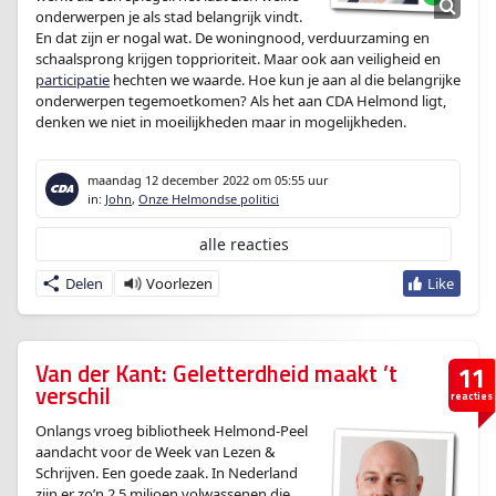
onderwerpen je als stad belangrijk vindt.
En dat zijn er nogal wat. De woningnood, verduurzaming en
schaalsprong krijgen topprioriteit. Maar ook aan veiligheid en
participatie
hechten we waarde. Hoe kun je aan al die belangrijke
onderwerpen tegemoetkomen? Als het aan CDA Helmond ligt,
denken we niet in moeilijkheden maar in mogelijkheden.
maandag 12 december 2022
om 05:55 uur
in:
John
,
Onze Helmondse politici
alle reacties
Delen
Van der Kant: Geletterdheid maakt ’t
11
verschil
reacties
Onlangs vroeg bibliotheek Helmond-Peel
aandacht voor de Week van Lezen &
Schrijven. Een goede zaak. In Nederland
zijn er zo’n 2,5 miljoen volwassenen die