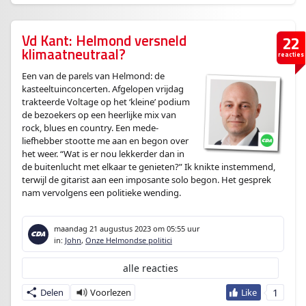
Vd Kant: Helmond versneld
22
klimaatneutraal?
reacties
Een van de parels van Helmond: de
kasteeltuinconcerten. Afgelopen vrijdag
trakteerde Voltage op het ‘kleine’ podium
de bezoekers op een heerlijke mix van
rock, blues en country. Een mede-
liefhebber stootte me aan en begon over
het weer. “Wat is er nou lekkerder dan in
de buitenlucht met elkaar te genieten?” Ik knikte instemmend,
terwijl de gitarist aan een imposante solo begon. Het gesprek
nam vervolgens een politieke wending.
maandag 21 augustus 2023
om 05:55 uur
in:
John
,
Onze Helmondse politici
alle reacties
1
Delen