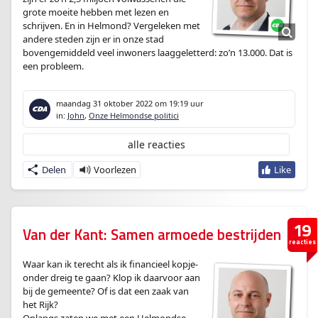
grote moeite hebben met lezen en
schrijven. En in Helmond? Vergeleken met
andere steden zijn er in onze stad
bovengemiddeld veel inwoners laaggeletterd: zo’n 13.000. Dat is
een probleem.
maandag 31 oktober 2022
om 19:19 uur
in:
John
,
Onze Helmondse politici
alle reacties
Delen
19
Van der Kant: Samen armoede bestrijden
reacties
Waar kan ik terecht als ik financieel kopje-
onder dreig te gaan? Klop ik daarvoor aan
bij de gemeente? Of is dat een zaak van
het Rijk?