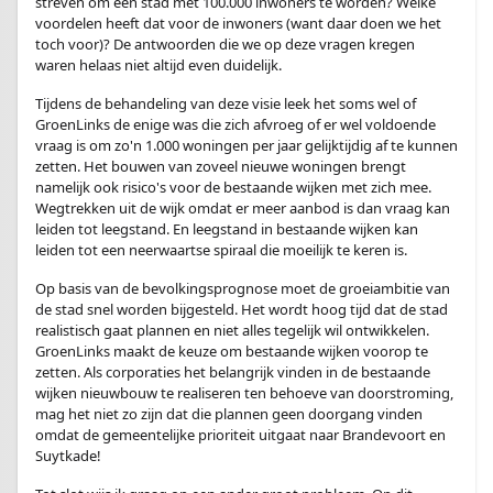
streven om een stad met 100.000 inwoners te worden? Welke
voordelen heeft dat voor de inwoners (want daar doen we het
toch voor)? De antwoorden die we op deze vragen kregen
waren helaas niet altijd even duidelijk.
Tijdens de behandeling van deze visie leek het soms wel of
GroenLinks de enige was die zich afvroeg of er wel voldoende
vraag is om zo'n 1.000 woningen per jaar gelijktijdig af te kunnen
zetten. Het bouwen van zoveel nieuwe woningen brengt
namelijk ook risico's voor de bestaande wijken met zich mee.
Wegtrekken uit de wijk omdat er meer aanbod is dan vraag kan
leiden tot leegstand. En leegstand in bestaande wijken kan
leiden tot een neerwaartse spiraal die moeilijk te keren is.
Op basis van de bevolkingsprognose moet de groeiambitie van
de stad snel worden bijgesteld. Het wordt hoog tijd dat de stad
realistisch gaat plannen en niet alles tegelijk wil ontwikkelen.
GroenLinks maakt de keuze om bestaande wijken voorop te
zetten. Als corporaties het belangrijk vinden in de bestaande
wijken nieuwbouw te realiseren ten behoeve van doorstroming,
mag het niet zo zijn dat die plannen geen doorgang vinden
omdat de gemeentelijke prioriteit uitgaat naar Brandevoort en
Suytkade!