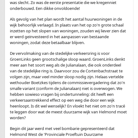
was slecht. Zo was de eerste presentatie die we kregenniet
onderbouwd. Een dikke onvoldoende!
Als gevolg van het plan wordt het aantal huurwoningen in de
wijk behoorlijk verlaagd. In plaats van het op zo'n grote schaal
inzetten op het slopen van woningen, zouden wij liever zien dat
er werd geïnvesteerd in het aanpassen van bestaande
woningen, zodat deze betaalbaar blijven.
De vervolmaking van de stedelijke verkeersring is voor
GroenLinks geen grootschalige sloop waard. GroenLinks denkt
meer aan het soort weg als de Julianalaan, die ook onderdeel
van de stedelijke ring is. Daarvoor zou de Cortenbachstraat te
volgen zijn, maar veel minder sloop nodig zijn. Helaas vertelde
wethouder Boetzkes tijdens de commissievergadering dat zo'n
smalle variant (conform de Julianalaan) niet is overwogen. We
hebben sowieso vragen bij ondertunneling: dit heeft een
verkeersaantrekkend effect op een weg die door een wijk
heenloopt. Is dit wel wenselijk? En vloekt het niet om zo'n tracé
te leggen door wat de meest duurzame wijk van Helmond moet
worden?
Begin dit jaar werd met veel bombarie gepresenteerd dat
Helmond West de 'Provinciale Proeftuin Duurzame