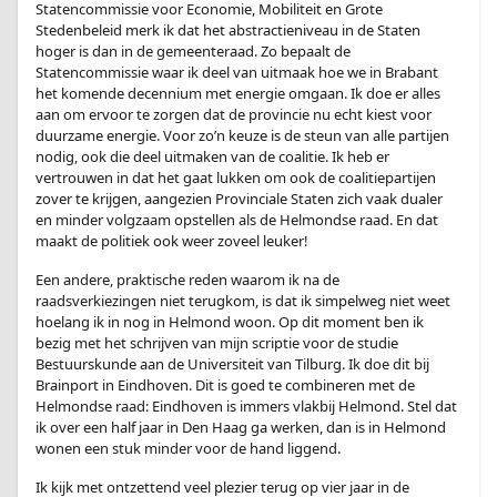
Statencommissie voor Economie, Mobiliteit en Grote
Stedenbeleid merk ik dat het abstractieniveau in de Staten
hoger is dan in de gemeenteraad. Zo bepaalt de
Statencommissie waar ik deel van uitmaak hoe we in Brabant
het komende decennium met energie omgaan. Ik doe er alles
aan om ervoor te zorgen dat de provincie nu echt kiest voor
duurzame energie. Voor zo’n keuze is de steun van alle partijen
nodig, ook die deel uitmaken van de coalitie. Ik heb er
vertrouwen in dat het gaat lukken om ook de coalitiepartijen
zover te krijgen, aangezien Provinciale Staten zich vaak dualer
en minder volgzaam opstellen als de Helmondse raad. En dat
maakt de politiek ook weer zoveel leuker!
Een andere, praktische reden waarom ik na de
raadsverkiezingen niet terugkom, is dat ik simpelweg niet weet
hoelang ik in nog in Helmond woon. Op dit moment ben ik
bezig met het schrijven van mijn scriptie voor de studie
Bestuurskunde aan de Universiteit van Tilburg. Ik doe dit bij
Brainport in Eindhoven. Dit is goed te combineren met de
Helmondse raad: Eindhoven is immers vlakbij Helmond. Stel dat
ik over een half jaar in Den Haag ga werken, dan is in Helmond
wonen een stuk minder voor de hand liggend.
Ik kijk met ontzettend veel plezier terug op vier jaar in de