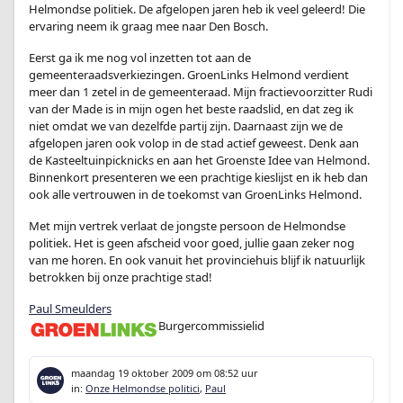
Helmondse politiek. De afgelopen jaren heb ik veel geleerd! Die
ervaring neem ik graag mee naar Den Bosch.
Eerst ga ik me nog vol inzetten tot aan de
gemeenteraadsverkiezingen. GroenLinks Helmond verdient
meer dan 1 zetel in de gemeenteraad. Mijn fractievoorzitter Rudi
van der Made is in mijn ogen het beste raadslid, en dat zeg ik
niet omdat we van dezelfde partij zijn. Daarnaast zijn we de
afgelopen jaren ook volop in de stad actief geweest. Denk aan
de Kasteeltuinpicknicks en aan het Groenste Idee van Helmond.
Binnenkort presenteren we een prachtige kieslijst en ik heb dan
ook alle vertrouwen in de toekomst van GroenLinks Helmond.
Met mijn vertrek verlaat de jongste persoon de Helmondse
politiek. Het is geen afscheid voor goed, jullie gaan zeker nog
van me horen. En ook vanuit het provinciehuis blijf ik natuurlijk
betrokken bij onze prachtige stad!
Paul Smeulders
Burgercommissielid
maandag 19 oktober 2009
om 08:52 uur
in:
Onze Helmondse politici
,
Paul