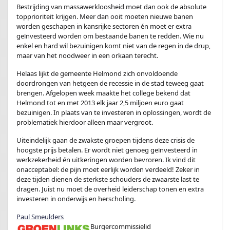
Bestrijding van massawerkloosheid moet dan ook de absolute
topprioriteit krijgen. Meer dan ooit moeten nieuwe banen
worden geschapen in kansrijke sectoren én moet er extra
geïnvesteerd worden om bestaande banen te redden. Wie nu
enkel en hard wil bezuinigen komt niet van de regen in de drup,
maar van het noodweer in een orkaan terecht.
Helaas lijkt de gemeente Helmond zich onvoldoende
doordrongen van hetgeen de recessie in de stad teweeg gaat
brengen. Afgelopen week maakte het college bekend dat
Helmond tot en met 2013 elk jaar 2,5 miljoen euro gaat
bezuinigen. In plaats van te investeren in oplossingen, wordt de
problematiek hierdoor alleen maar vergroot.
Uiteindelijk gaan de zwakste groepen tijdens deze crisis de
hoogste prijs betalen. Er wordt niet genoeg geïnvesteerd in
werkzekerheid én uitkeringen worden bevroren. Ik vind dit
onacceptabel: de pijn moet eerlijk worden verdeeld! Zeker in
deze tijden dienen de sterkste schouders de zwaarste last te
dragen. Juist nu moet de overheid leiderschap tonen en extra
investeren in onderwijs en herscholing.
Paul Smeulders
Burgercommissielid