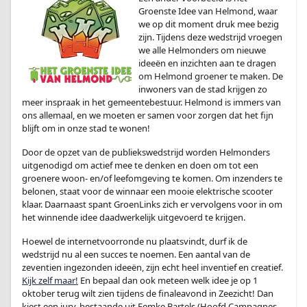
Groenste Idee van Helmond, waar
we op dit moment druk mee bezig
zijn. Tijdens deze wedstrijd vroegen
we alle Helmonders om nieuwe
ideeën en inzichten aan te dragen
om Helmond groener te maken. De
inwoners van de stad krijgen zo
meer inspraak in het gemeentebestuur. Helmond is immers van
ons allemaal, en we moeten er samen voor zorgen dat het fijn
blijft om in onze stad te wonen!
Door de opzet van de publiekswedstrijd worden Helmonders
uitgenodigd om actief mee te denken en doen om tot een
groenere woon- en/of leefomgeving te komen. Om inzenders te
belonen, staat voor de winnaar een mooie elektrische scooter
klaar. Daarnaast spant GroenLinks zich er vervolgens voor in om
het winnende idee daadwerkelijk uitgevoerd te krijgen.
Hoewel de internetvoorronde nu plaatsvindt, durf ik de
wedstrijd nu al een succes te noemen. Een aantal van de
zeventien ingezonden ideeën, zijn echt heel inventief en creatief.
Kijk zelf maar!
En bepaal dan ook meteen welk idee je op 1
oktober terug wilt zien tijdens de finaleavond in Zeezicht! Dan
kiest een jury, bestaande uit Femke Bartels (Hoofd Campagnes