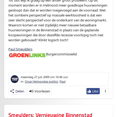
Tot slot wijs ik graag op een ander groot probleem. Op dit
moment worden er in Helmond meer goedkope huurwoningen
gesloopt dan dat er worden toegevoegd aan de voorraad. Met
het sombere perspectief op massale werkloosheid is dat een
zeer slecht perspectief voor de onderkant van de woningmarkt.
Waarom komen er niet (tijdelijk) meer nieuwe betaalbare
huurwoningen in de Binnenstad in plaats van de geplande
koopwoningen die door dezelfde recessie voorlopig toch niet
worden gebouwd? Klinkt logisch toch?
Paul Smeulders
Burgercommissielid
enter
maandag 27 juli 2009
om 10:46 uur
in:
Onze Helmondse politici
,
Paul
1
Delen
Smeulders: Vernieuwing Binnenstad