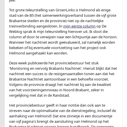
jaar.
Tot grote teleurstelling van GroenLinks is Helmond als enige
stad van de B5 (het samenwerkingsverband tussen de vijf grote
Brabantse steden en de provincie) niet op de nachtelijke
treinverbinding aangesloten. In
mijn eerste column
op De
Weblog sprak ik mijn teleurstelling hierover uit. Ik sloot die
column af door te verwijzen naar een lichtpuntje aan de horizon.
Wanneer het nachtnet wordt geëvalueerd, zal namelijk worden
bekeken of bij eventuele voortzetting van het project ook
Helmond aangehaakt kan worden.
Deze week publiceerde het provinciebestuur het stuk
'Monitoring en vervolg Brabants Nachtnet'. Hieruit blijkt dat het
nachtnet een succes is: de reizigersaantallen tonen aan dat het
Brabantse Nachtnet aantoonbaar in een behoefte voorziet.
Volgens de provincie draagt het nachtnet bij aan de kwaliteit
van het voorzieningenniveau in Noord-Brabant, zeker in
vergelijking met dat in de Randstad.
Het provinciebestuur geeft in haar notitie dan ook aan te
streven naar de optimalisatie van de dienstregeling, inclusief de
aanhaking van Helmond! Dat ene zinnetje in een documentje
van vijf pagina's brengt de aansluiting van Helmond op het
Brabantse Nachtnet opeens binnen handbereik. De gemeente