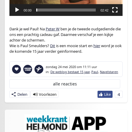
e
r
00:00
02:42
Dank je wel Paul! Na
Peter W
ben je de tweede oudgediende die
ons een prachtig cadeau gaf. Daarmee verschaf je een kijkje
achter de schermen.
Wie is Paul Smeulders?
Dit
is een mooie start en
hier
word je ook
de komende 15 jaar verder geïnformeerd.
zondag 24 mei 2020
om 11:11 uur
in:
De weblog bestaat 15 jaar
,
Paul
,
Navelstaren
alle reacties
4
Delen