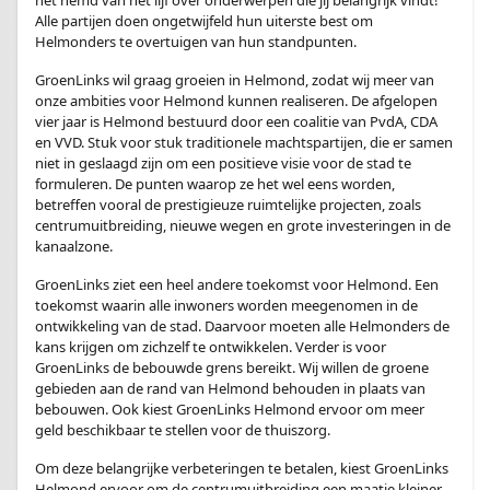
het hemd van het lijf over onderwerpen die jij belangrijk vindt!
Alle partijen doen ongetwijfeld hun uiterste best om
Helmonders te overtuigen van hun standpunten.
GroenLinks wil graag groeien in Helmond, zodat wij meer van
onze ambities voor Helmond kunnen realiseren. De afgelopen
vier jaar is Helmond bestuurd door een coalitie van PvdA, CDA
en VVD. Stuk voor stuk traditionele machtspartijen, die er samen
niet in geslaagd zijn om een positieve visie voor de stad te
formuleren. De punten waarop ze het wel eens worden,
betreffen vooral de prestigieuze ruimtelijke projecten, zoals
centrumuitbreiding, nieuwe wegen en grote investeringen in de
kanaalzone.
GroenLinks ziet een heel andere toekomst voor Helmond. Een
toekomst waarin alle inwoners worden meegenomen in de
ontwikkeling van de stad. Daarvoor moeten alle Helmonders de
kans krijgen om zichzelf te ontwikkelen. Verder is voor
GroenLinks de bebouwde grens bereikt. Wij willen de groene
gebieden aan de rand van Helmond behouden in plaats van
bebouwen. Ook kiest GroenLinks Helmond ervoor om meer
geld beschikbaar te stellen voor de thuiszorg.
Om deze belangrijke verbeteringen te betalen, kiest GroenLinks
Helmond ervoor om de centrumuitbreiding een maatje kleiner