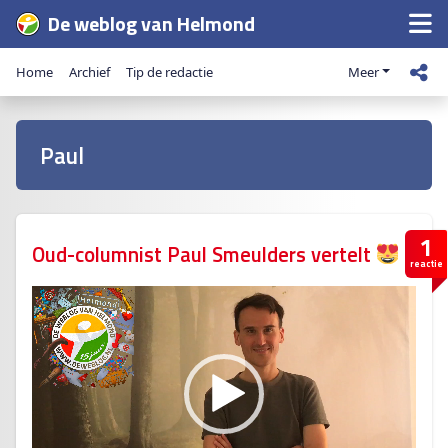
De weblog van Helmond
Home
Archief
Tip de redactie
Meer
Paul
1
Oud-columnist Paul Smeulders vertelt
reactie
V
i
d
e
o
s
p
e
l