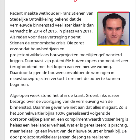
Recent maakte wethouder Frans Stienen van
Stedelijke Ontwikkeling bekend dat de
vernieuwde binnenstad veel later klaar is dan
verwacht: in 2014 of 2015, in plaats van 2011.
Als reden voor deze vertraging noemt
Stienen de economische crisis. Die zorgt
ervoor dat bouwbedrijven en
projectontwikkelaars bouwprojecten moeilijker gefinancierd
krijgen. Daarnaast zijn potentiële huizenkopers momenteel zeer
terughoudend met het kopen van een nieuwe woning.
Daardoor krijgen de bouwers onvoldoende woningen in
nieuwbouwprojecten verkocht om met de bouw te kunnen
beginnen.
Afgelopen week stond het al in de krant: GroenLinks is zeer
bezorgd over de voortgang van de vernieuwing van de
binnenstad. Daarmee geven we niet aan dat alles misgaat. Zo is
het Zonnekwartier bijna 100% gerealiseerd volgens de
oorspronkelijke plannen, een compliment waard! Vossenberg is
helaas een heel ander verhaal. Wat er is gerealiseerd is prachtig,
maar helaas ligt een kwart van de nieuwe buurt er braak bij. De
door projectontwikkelaar Jansen de Jong te realiseren