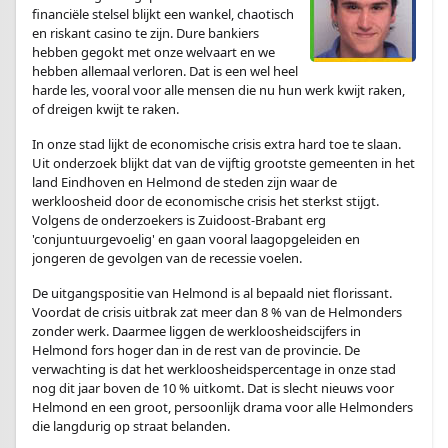
financiële stelsel blijkt een wankel, chaotisch
en riskant casino te zijn. Dure bankiers
hebben gegokt met onze welvaart en we
hebben allemaal verloren. Dat is een wel heel
harde les, vooral voor alle mensen die nu hun werk kwijt raken,
of dreigen kwijt te raken.
In onze stad lijkt de economische crisis extra hard toe te slaan.
Uit onderzoek blijkt dat van de vijftig grootste gemeenten in het
land Eindhoven en Helmond de steden zijn waar de
werkloosheid door de economische crisis het sterkst stijgt.
Volgens de onderzoekers is Zuidoost-Brabant erg
'conjuntuurgevoelig' en gaan vooral laagopgeleiden en
jongeren de gevolgen van de recessie voelen.
De uitgangspositie van Helmond is al bepaald niet florissant.
Voordat de crisis uitbrak zat meer dan 8 % van de Helmonders
zonder werk. Daarmee liggen de werkloosheidscijfers in
Helmond fors hoger dan in de rest van de provincie. De
verwachting is dat het werkloosheidspercentage in onze stad
nog dit jaar boven de 10 % uitkomt. Dat is slecht nieuws voor
Helmond en een groot, persoonlijk drama voor alle Helmonders
die langdurig op straat belanden.