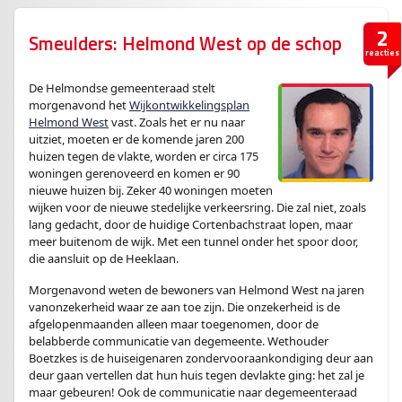
2
Smeulders: Helmond West op de schop
reacties
De Helmondse gemeenteraad stelt
morgenavond het
Wijkontwikkelingsplan
Helmond West
vast. Zoals het er nu naar
uitziet, moeten er de komende jaren 200
huizen tegen de vlakte, worden er circa 175
woningen gerenoveerd en komen er 90
nieuwe huizen bij. Zeker 40 woningen moeten
wijken voor de nieuwe stedelijke verkeersring. Die zal niet, zoals
lang gedacht, door de huidige Cortenbachstraat lopen, maar
meer buitenom de wijk. Met een tunnel onder het spoor door,
die aansluit op de Heeklaan.
Morgenavond weten de bewoners van Helmond West na jaren
vanonzekerheid waar ze aan toe zijn. Die onzekerheid is de
afgelopenmaanden alleen maar toegenomen, door de
belabberde communicatie van degemeente. Wethouder
Boetzkes is de huiseigenaren zondervooraankondiging deur aan
deur gaan vertellen dat hun huis tegen devlakte ging: het zal je
maar gebeuren! Ook de communicatie naar degemeenteraad