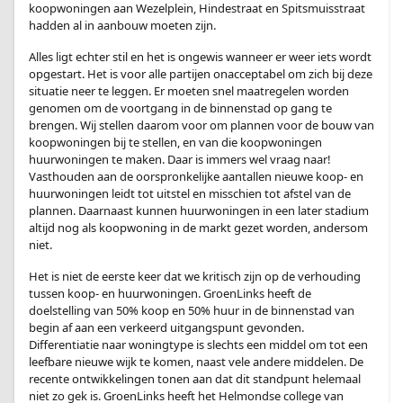
koopwoningen aan Wezelplein, Hindestraat en Spitsmuisstraat
hadden al in aanbouw moeten zijn.
Alles ligt echter stil en het is ongewis wanneer er weer iets wordt
opgestart. Het is voor alle partijen onacceptabel om zich bij deze
situatie neer te leggen. Er moeten snel maatregelen worden
genomen om de voortgang in de binnenstad op gang te
brengen. Wij stellen daarom voor om plannen voor de bouw van
koopwoningen bij te stellen, en van die koopwoningen
huurwoningen te maken. Daar is immers wel vraag naar!
Vasthouden aan de oorspronkelijke aantallen nieuwe koop- en
huurwoningen leidt tot uitstel en misschien tot afstel van de
plannen. Daarnaast kunnen huurwoningen in een later stadium
altijd nog als koopwoning in de markt gezet worden, andersom
niet.
Het is niet de eerste keer dat we kritisch zijn op de verhouding
tussen koop- en huurwoningen. GroenLinks heeft de
doelstelling van 50% koop en 50% huur in de binnenstad van
begin af aan een verkeerd uitgangspunt gevonden.
Differentiatie naar woningtype is slechts een middel om tot een
leefbare nieuwe wijk te komen, naast vele andere middelen. De
recente ontwikkelingen tonen aan dat dit standpunt helemaal
niet zo gek is. GroenLinks heeft het Helmondse college van