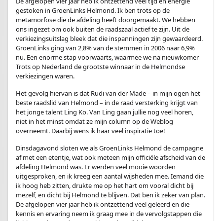
De afgelopen vier jaar heb ik ontzettend veel tijd en energie
gestoken in GroenLinks Helmond. Ik ben trots op de
metamorfose die de afdeling heeft doorgemaakt. We hebben
ons ingezet om ook buiten de raadszaal actief te zijn. Uit de
verkiezingsuitslag bleek dat die inspanningen zijn gewaardeerd.
GroenLinks ging van 2,8% van de stemmen in 2006 naar 6,9%
nu. Een enorme stap voorwaarts, waarmee we na nieuwkomer
Trots op Nederland de grootste winnaar in de Helmondse
verkiezingen waren.
Het gevolg hiervan is dat Rudi van der Made – in mijn ogen het
beste raadslid van Helmond – in de raad versterking krijgt van
het jonge talent Ling Ko. Van Ling gaan jullie nog veel horen,
niet in het minst omdat ze mijn column op de Weblog
overneemt. Daarbij wens ik haar veel inspiratie toe!
Dinsdagavond sloten we als GroenLinks Helmond de campagne
af met een etentje, wat ook meteen mijn officiële afscheid van de
afdeling Helmond was. Er werden veel mooie woorden
uitgesproken, en ik kreeg een aantal wijsheden mee. Iemand die
ik hoog heb zitten, drukte me op het hart om vooral dicht bij
mezelf, en dicht bij Helmond te blijven. Dat ben ik zeker van plan.
De afgelopen vier jaar heb ik ontzettend veel geleerd en die
kennis en ervaring neem ik graag mee in de vervolgstappen die